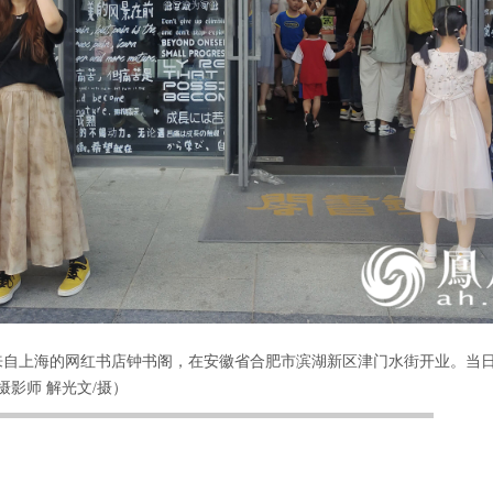
8日，来自上海的网红书店钟书阁，在安徽省合肥市滨湖新区津门水街开业。
影师 解光文/摄）