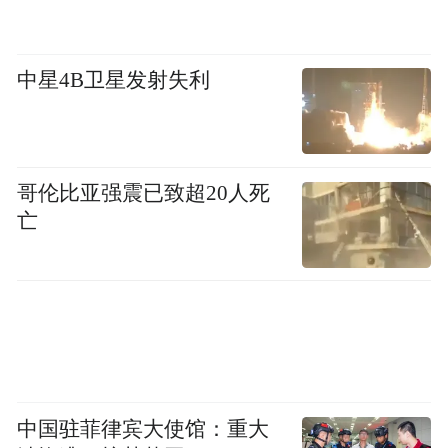
“能不能吃饱？
中星4B卫星发射失利
慢慢吃
哥伦比亚强震已致超20人死
这一份够不够吃，喝点丸子汤
亡
现在感觉不冷了吧...
吃饭不要哭
明天送你回家！”
吃饭中
中国驻菲律宾大使馆：重大