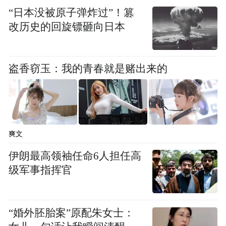
“日本没被原子弹炸过”！篡
改历史的回旋镖砸向日本
盗香窃玉：我的青春就是赌出来的
爽文
“喜欢吃什么？拿！”
伊朗最高领袖任命6人担任高
级军事指挥官
邵晓严为他自掏腰包
买了炒面、丸子汤、羊肉串
“婚外胚胎案”原配朱女士：