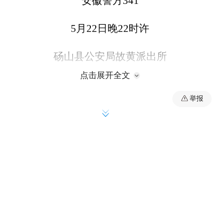
安徽警方341
5月22日晚22时许
砀山县公安局故黄派出所
点击展开全文
接到一名四川小伙求助
举报
称自己流落到砀山
身无分文
已两天没吃饭
接警后