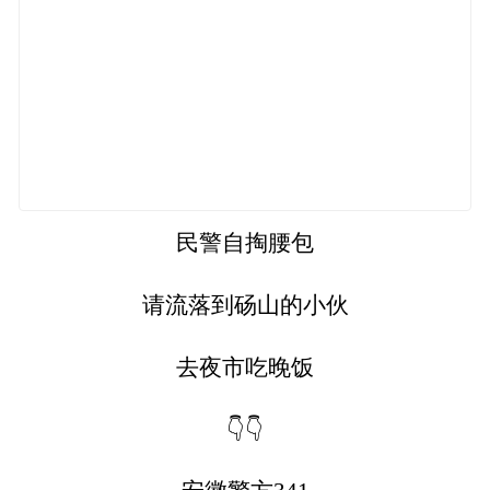
民警自掏腰包
请流落到砀山的小伙
去夜市吃晚饭
👇👇