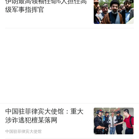
伊朗最高领袖任命6人担任高
级军事指挥官
随后执勤警员联合相关部门
将其妥善救助
邵晓严
为暖心的民警
中国驻菲律宾大使馆：重大
点赞！
涉诈逃犯檀某落网
中国驻菲律宾大使馆
来源：砀山警方