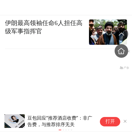
伊朗最高领袖任命6人担任高
级军事指挥官
英媒：森林老板马里纳基斯因球
暑
打开
迷争议横幅事件起诉水晶宫
盗香窃玉：我的青春就是赌出来的