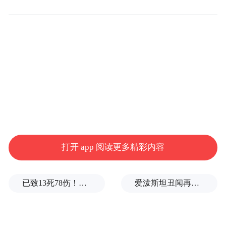
值班民警邵晓严立即带队
赶到现场
看到一男子衣着单薄
在雨夜中冻的瑟瑟发抖
经过询问得知
小伙子名叫小任
打开 app 阅读更多精彩内容
家在四川
已致13死78伤！这是乌方对俄本土发动的最致命袭击之一
爱泼斯坦丑闻再曝新线索！美国顶级艺术学校爆70起性侵黑幕，近50名成年人被指控
自己坐火车坐过了站