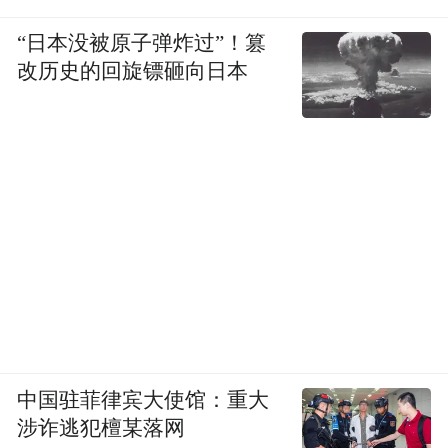
“日本没被原子弹炸过”！篡
改历史的回旋镖砸向日本
中国驻菲律宾大使馆：重大
涉诈逃犯檀某落网