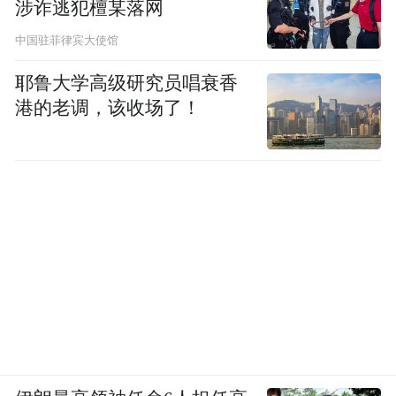
涉诈逃犯檀某落网
执勤警员对其暖心安慰
中国驻菲律宾大使馆
耶鲁大学高级研究员唱衰香
小任面对执勤警员的关心
港的老调，该收场了！
感动的数次哽咽