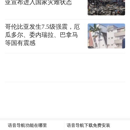
亚宣布进入国家灾难状态
哥伦比亚发生7.5级强震，厄
瓜多尔、委内瑞拉、巴拿马
等国有震感
“吃晚饭了吗？”