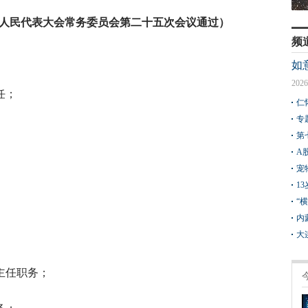
六届人民代表大会常务委员会第二十五次会议通过）
频
如
2026
任；
仁
专
第
A
宠
1
“
内
大
主任职务；