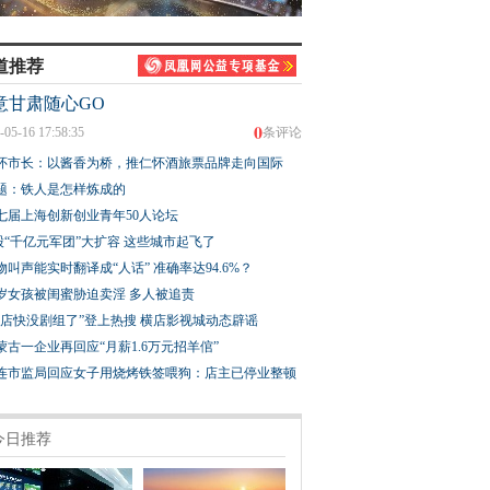
道推荐
意甘肃随心GO
0
-05-16 17:58:35
条评论
怀市长：以酱香为桥，推仁怀酒旅票品牌走向国际
题：铁人是怎样炼成的
七届上海创新创业青年50人论坛
股“千亿元军团”大扩容 这些城市起飞了
物叫声能实时翻译成“人话” 准确率达94.6%？
3岁女孩被闺蜜胁迫卖淫 多人被追责
横店快没剧组了”登上热搜 横店影视城动态辟谣
蒙古一企业再回应“月薪1.6万元招羊倌”
连市监局回应女子用烧烤铁签喂狗：店主已停业整顿
今日推荐