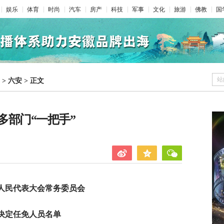
娱乐
体育
时尚
汽车
房产
科技
军事
文化
旅游
佛教
国
站
>
六安
>
正文
多部门“一把手”
人民代表大会常务委员会
决定任免人员名单