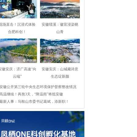
现场直击！沉浸式体验
安徽绩溪：徽宣浸染晓
合肥科创！
山青
安徽安庆：济广高速“向
安徽安庆：山城藏诗意
云端”
生态绽新颜
安徽公开第三轮中央生态环境保护督察整改情况
高温继续！再熬3天，“降温雨”将抵安徽
最新人事：马鞍山市委书记葛斌，添新职！