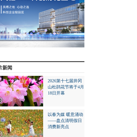
片新闻
2026第十七届井冈
山杜鹃花节将于4月
18日开幕
以春为媒 暖意涌动
——盘点清明假日
消费新亮点