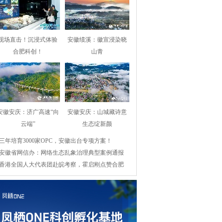
现场直击！沉浸式体验
安徽绩溪：徽宣浸染晓
合肥科创！
山青
安徽安庆：济广高速“向
安徽安庆：山城藏诗意
云端”
生态绽新颜
三年培育3000家OPC，安徽出台专项方案！
安徽省网信办：网络生态乱象治理典型案例通报
香港全国人大代表团赴皖考察，霍启刚点赞合肥