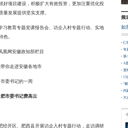
抓好项目建设，积极扩大有效投资，更加注重优化投
质量发展提供坚实支撑。
频
如
学习教育专题党课报告会、访企入村专题行动、实地
2026
特色。
仁
专
凤凰网安徽政知部栏目
第
A
续带你走进安徽各地市
宠
1
市委书记的一周
“
内
合肥市委书记费高云
大
合肥经开区、肥西县开展访企入村专题行动，走访调研