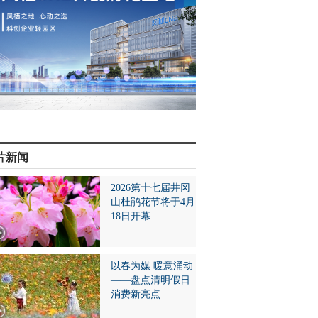
片新闻
2026第十七届井冈
山杜鹃花节将于4月
18日开幕
以春为媒 暖意涌动
——盘点清明假日
消费新亮点