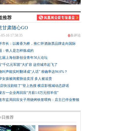
道推荐
意甘肃随心GO
0
-05-16 17:58:35
条评论
怀市长：以酱香为桥，推仁怀酒旅票品牌走向国际
题：铁人是怎样炼成的
七届上海创新创业青年50人论坛
股“千亿元军团”大扩容 这些城市起飞了
物叫声能实时翻译成“人话” 准确率达94.6%？
3岁女孩被闺蜜胁迫卖淫 多人被追责
横店快没剧组了”登上热搜 横店影视城动态辟谣
蒙古一企业再回应“月薪1.6万元招羊倌”
连市监局回应女子用烧烤铁签喂狗：店主已停业整顿
今日推荐