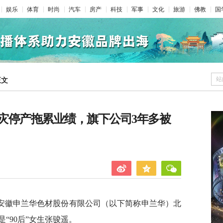
娱乐
体育
时尚
汽车
房产
科技
军事
文化
旅游
佛教
国
站
正文
灾停产拖累业绩，旗下公司3年多被
安徽申兰华色材股份有限公司（以下简称申兰华）北
“90后”女生张骏遥。