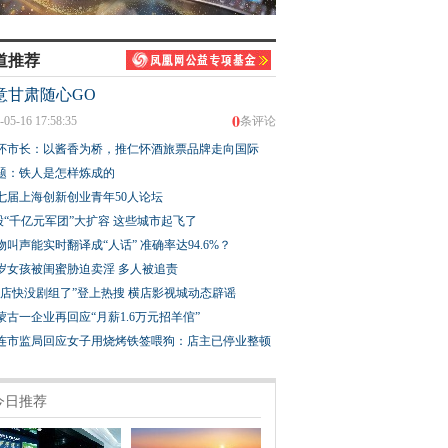
道推荐
意甘肃随心GO
0
-05-16 17:58:35
条评论
怀市长：以酱香为桥，推仁怀酒旅票品牌走向国际
题：铁人是怎样炼成的
七届上海创新创业青年50人论坛
股“千亿元军团”大扩容 这些城市起飞了
物叫声能实时翻译成“人话” 准确率达94.6%？
3岁女孩被闺蜜胁迫卖淫 多人被追责
横店快没剧组了”登上热搜 横店影视城动态辟谣
蒙古一企业再回应“月薪1.6万元招羊倌”
连市监局回应女子用烧烤铁签喂狗：店主已停业整顿
今日推荐