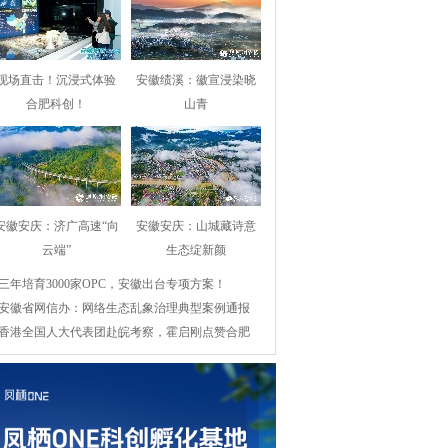
现场直击！沉浸式体验
安徽绩溪：徽宣浸染晓
合肥科创！
山青
安徽安庆：济广高速“向
安徽安庆：山城藏诗意
云端”
生态绽新颜
三年培育3000家OPC，安徽出台专项方案！
安徽省网信办：网络生态乱象治理典型案例通报
香港全国人大代表团赴皖考察，霍启刚点赞合肥