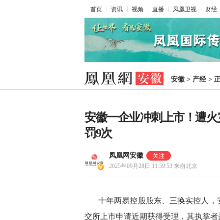
首页
资讯
视频
直播
凤凰卫视
财经
安徽
>
产经
>
安徽一企业冲刺上市！遭火
罚9次
凤凰网安徽
2025年09月28日 11:59:53
来自北京
十年两易控股股东、三换实控人，
交所上市申请近期获得受理，其执掌者是