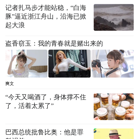
记者扎马步才能站稳，“白海
刑侦、网安等多警种成立专案组
豚”逼近浙江舟山，沿海已掀
起大浪
全力开展侦查工作
盗香窃玉：我的青春就是赌出来的
同时
安排社区民警同步跟进
深入校园开展防诈宣传预警
爽文
“今天又喝酒了，身体撑不住
向学生普及识别技巧
了，活着太累了”
防止损失进一步扩大
巴西总统批鲁比奥：他是罪
经深入研判