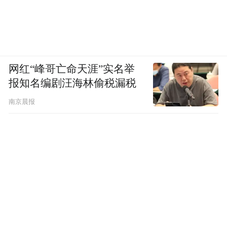
网红“峰哥亡命天涯”实名举
报知名编剧汪海林偷税漏税
南京晨报