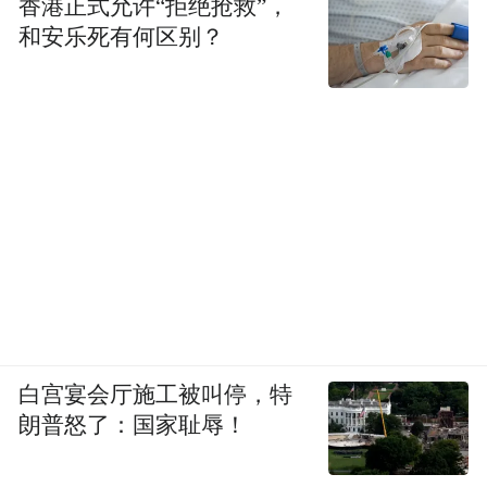
的联系方式。
香港正式允许“拒绝抢救”，
和安乐死有何区别？
学校和班主任应加强群管理，开启“群成员需
群主验证”功能，定期清理群内陌生账号，在
群内明确“官方收费仅通过学校平台或班主任
本人通知”，并提前告知家长收费项目和正规
渠道。
若发现被骗，第一时间保留聊天记录、转账
凭证，拨打110报警，同时联系班主任在群内
提醒其他家长，避免更多人受骗。
白宫宴会厅施工被叫停，特
来源：合肥警方
朗普怒了：国家耻辱！
“特别声明：以上作品内容(包括在内的视频、图片或音