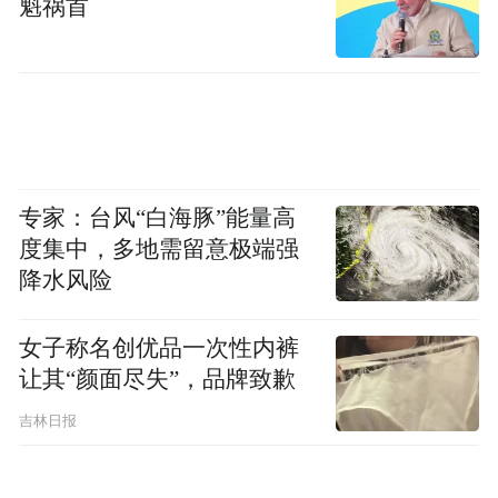
魁祸首
民警于9月29日深夜
成功锁定四名犯罪嫌疑人身份
次日，专案组民警
专家：台风“白海豚”能量高
辗转赶赴广东
度集中，多地需留意极端强
降水风险
最终
女子称名创优品一次性内裤
在当地警方的大力配合下
让其“颜面尽失”，品牌致歉
吉林日报
一举将四名嫌疑人
全部抓获归案