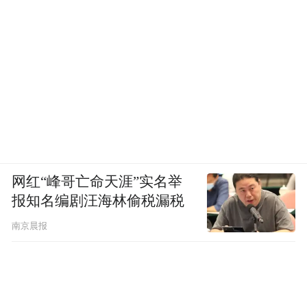
网红“峰哥亡命天涯”实名举
报知名编剧汪海林偷税漏税
南京晨报