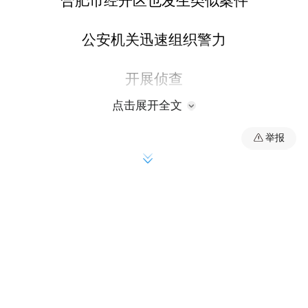
合肥市经开区也发生类似案件
公安机关迅速组织警力
开展侦查
点击展开全文
仅用三天时间
举报
便抓获4名犯罪嫌疑人
并全额追回学生经济损失
👇👇👇
9月29日