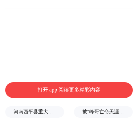
合肥市公安局经开分局
接到辖区某学校
多名学生报案称
有人冒充英语老师
在班级QQ群内发布通知
以购买学习资料为名
打开 app 阅读更多精彩内容
要求每位学生缴纳99元费用
河南西平县重大刑案嫌疑人落网，在一片玉米地里被抓
被“峰哥亡命天涯”举报偷税漏税，《铁齿铜牙纪晓岚》编剧汪海林回应
并直接将收款码