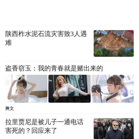
陕西柞水泥石流灾害致3人遇
难
盗香窃玉：我的青春就是赌出来的
爽文
拉里贾尼是被儿子一通电话
害死的？回应来了