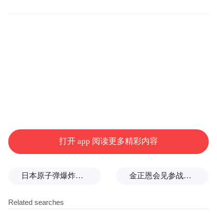
频)为凤凰网旗下自媒体平台“大风号”用户上传并发
布，本平台仅提供信息存储空间服务。
Notice: The content above (including the videos,
pictures and audios if any) is uploaded and posted
by the user of Dafeng Hao, which is a social media
platform and merely provides information storage
space services.”
打开 app 阅读更多精彩内容
日本原子弹爆炸亲历者警告高市：想通过战争成为大国，这种想法本身就是错误的
金正恩会见参战老兵和战时立功者