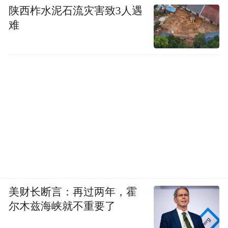
陕西柞水泥石流灾害致3人遇
难
美财长断言：再过两年，霍
尔木兹海峡就不重要了