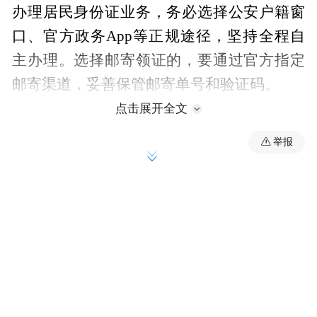
办理居民身份证业务，务必选择公安户籍窗
口、官方政务App等正规途径，坚持全程自
主办理。选择邮寄领证的，要通过官方指定
邮寄渠道，妥善保管邮寄单号和验证码。
点击展开全文
公民在申请换领期间，急需使用居民身份证
举报
的，可以申请领取临时身份证。为确保日常
生活和工作不受影响，建议提前规划身份证
换证日期，根据自身情况选择合适的办理方
式。
来源:亳州市教育局
“特别声明：以上作品内容(包括在内的视频、图片或音