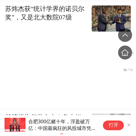
苏炜杰获“统计学界的诺贝尔
奖”，又是北大数院07级
赖清德为何批台中？岛内媒
活力中国调研行｜安科生物筑强
“
体人：蔡英文让他压力大，
打开
创新底盘 合肥生物医药产业蓄
中
趁机打卢秀燕
势腾飞
无