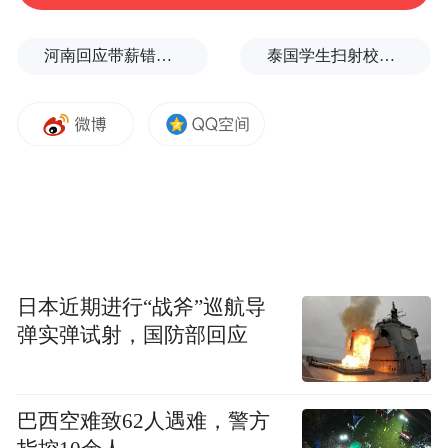
河南回应带薪错峰休假通知引争议：文章相关表述不够准确，程序审签不规范，待修改后予以印发
泰国学生扫射校园，致7死15伤，犯案前先射杀祖父母
日本近期进行“战斧”巡航导
弹实弹试射，国防部回应
巴西空难致62人遇难，警方