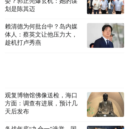
委？郭正亮爆玄机：她的谋
划是陈其迈
赖清德为何批台中？岛内媒
体人：蔡英文让他压力大，
趁机打卢秀燕
观复博物馆佛像送检，海口
方面：调查有进展，预计几
天后发布