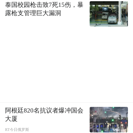
泰国校园枪击致7死15伤，暴
露枪支管理巨大漏洞
阿根廷820名抗议者爆冲国会
大厦
RT今日俄罗斯