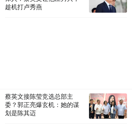
趁机打卢秀燕
蔡英文接陈莹竞选总部主
委？郭正亮爆玄机：她的谋
划是陈其迈