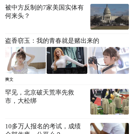
pictures and audios if any) is uploaded and posted
被中方反制的7家美国实体有
by the user of Dafeng Hao, which is a social media
何来头？
platform and merely provides information storage
space services.”
盗香窃玉：我的青春就是赌出来的
爽文
罕见，北京破天荒率先救
市，大松绑
10多万人报名的考试，成绩