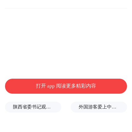
容的生产效率与创意边界。凤观AI短剧中心
立足技术前沿，将人工智能与内容创作深度
融合，让创意更快落地，让表达更多元、更
AI不是替代创作者的工
精彩。我们相信，
具，而是激发想象力的引擎
。
赋能内容创作
打造高效优质的短剧生态
打开 app 阅读更多精彩内容
在凤观AI短剧中心，我们聚焦内容本质，借
助AIGC能力提升剧本孵化、角色塑造、视觉
陕西省委书记观摩直播带货，同董宇辉交流
外国游客爱上中国旅拍、汉服和美甲
呈现等环节的灵活性与表现力。无论是漫剧
风格的创新表达，还是面向海外市场的跨文