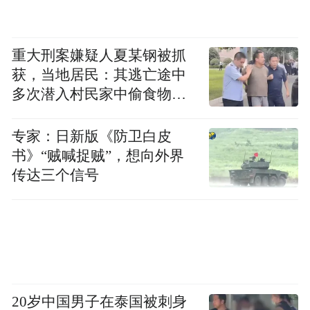
重大刑案嫌疑人夏某钢被抓
获，当地居民：其逃亡途中
多次潜入村民家中偷食物被
发现
专家：日新版《防卫白皮
书》“贼喊捉贼”，想向外界
传达三个信号
20岁中国男子在泰国被刺身