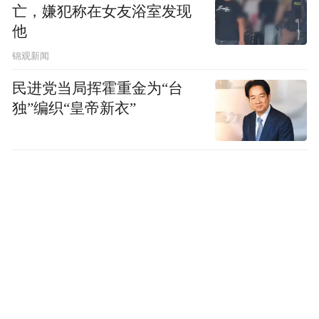
亡，嫌犯称在女友浴室发现
他
锦观新闻
民进党当局挥霍重金为“台
独”编织“皇帝新衣”