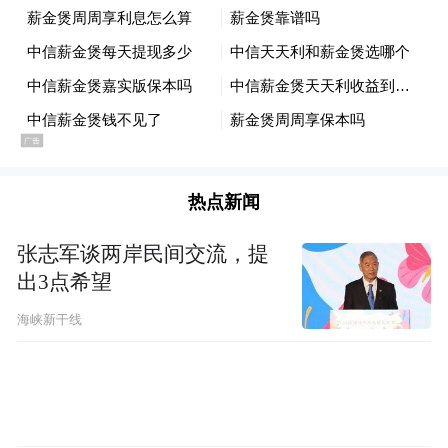
量短剧作品，助力平台丰富内容矩阵、提升
以内容连接商业，以创新驱动增
用户粘性。
长
，凤观AI短剧中心愿与各方伙伴携手，共
享AI短剧的增量红利。
以内容连接商业，以创新驱动增长。凤观AI
短剧中心
未来将持续深挖 AIGC 技术落地价
热点新闻
值，以智能内容生产力赋能更多行业伙伴，
张志军谈两岸民间交流，提
携手共闯AI短剧新蓝海，共享AI短剧的增量
出3点希望
红利。
海峡新干线
“特别声明：以上作品内容(包括在内的视频、图片或音
频)为凤凰网旗下自媒体平台“大风号”用户上传并发
布，本平台仅提供信息存储空间服务。
Notice: The content above (including the videos,