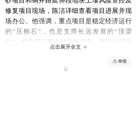
砂项目和铜井路延伸段地块土壤风险管控及
修复项目现场，陈洁详细查看项目进展并现
场办公。他强调，重点项目是稳定经济运行
的“压舱石”，也是支撑长远发展的“顶梁
柱”。相关部门要主动靠前服务，逐项梳理手
点击展开全文
续审批、要素配套等问题，限期解决，以高
举报
效服务保障项目顺利实施。他要求，项目建
设方抢抓当前施工黄金期，在确保安全和质
量的前提下，推动项目早建成、早投产、早
见效。