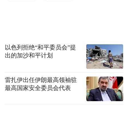
办）
“特别声明：以上作品内容(包括在内的视频、图片或音
频)为凤凰网旗下自媒体平台“大风号”用户上传并发
布，本平台仅提供信息存储空间服务。
Notice: The content above (including the videos,
pictures and audios if any) is uploaded and posted
以色列拒绝“和平委员会”提
by the user of Dafeng Hao, which is a social media
出的加沙和平计划
platform and merely provides information storage
space services.”
雷扎伊出任伊朗最高领袖驻
最高国家安全委员会代表