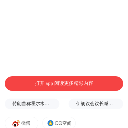
来源：马上新闻
“特别声明：以上作品内容(包括在内的视频、图片或音
频)为凤凰网旗下自媒体平台“大风号”用户上传并发
布，本平台仅提供信息存储空间服务。
Notice: The content above (including the videos,
pictures and audios if any) is uploaded and posted
by the user of Dafeng Hao, which is a social media
platform and merely provides information storage
space services.”
打开 app 阅读更多精彩内容
特朗普称霍尔木兹海峡协议尚未达成，正参与相关谈判
伊朗议会议长喊话：别再作秀了！