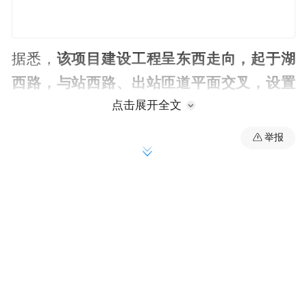
该项目建设工程呈东西走向，起于湖
据悉，
西路，与站西路、出站匝道平面交叉，
设置
30米地下通道下穿南广场架空层后，与进站
点击展开全文
匝道、站东路平面交叉，止于湖东路。
路线
举报
全长1.366千米，城市次干路，道路红线宽31
米，设计速度40千米每小时。
项目建设内容涵盖道路工程、排水工程、交
通工程、路灯工程、绿化工程、电力工井及
排水泵站等多项配套设施，建成后将有效完
善区域路网结构，提升市民出行便利度。