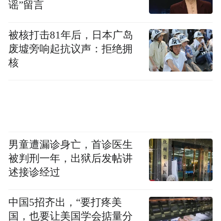
谣”留言
被核打击81年后，日本广岛
废墟旁响起抗议声：拒绝拥
核
男童遭漏诊身亡，首诊医生
被判刑一年，出狱后发帖讲
述接诊经过
中国5招齐出，“要打疼美
国，也要让美国学会掂量分