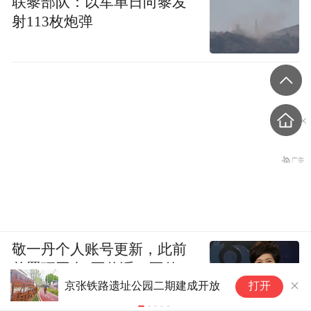
联黎部队：以军单日向黎发
射113枚炮弹
敬一丹个人账号更新，此前
曾置顶网友“不信谣，不传
单摄版8K云台相机 影石Luna
市
打开
谣”留言
Pro曝光：1英寸大底+徕卡
打