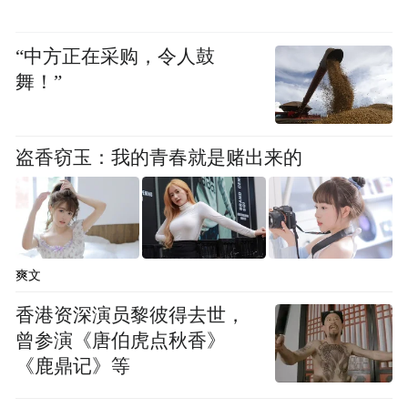
AR直播技术
“中方正在采购，令人鼓
舞！”
科技助力整合营销
安徽凤凰有道集团通过AR发布会录制、视频
盗香窃玉：我的青春就是赌出来的
推流、场景搭建、三维舞台建模、特效设计
等科技手段助推本源量子发布会圆满举办。
爽文
香港资深演员黎彼得去世，
曾参演《唐伯虎点秋香》
《鹿鼎记》等