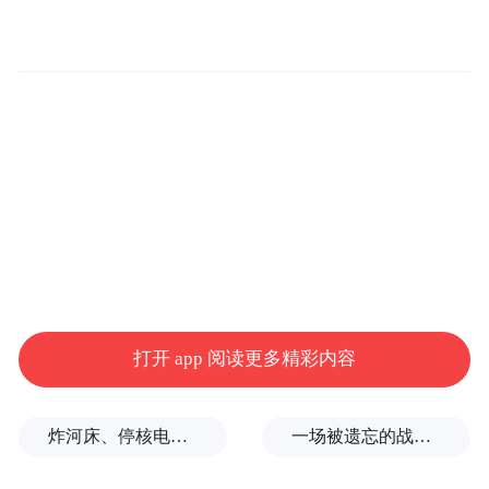
△截图为部分
打开 app 阅读更多精彩内容
“高新技术企业”是指在国家重点支持的高新
技术领域，持续进行研究开发与技术成果转
炸河床、停核电、运费暴涨……百年一遇大旱席卷欧洲重创经济
一场被遗忘的战争，彻底杀红了眼
化，形成企业核心自主知识产权，并以此为
基础开展经营活动，将重大高新技术成果转