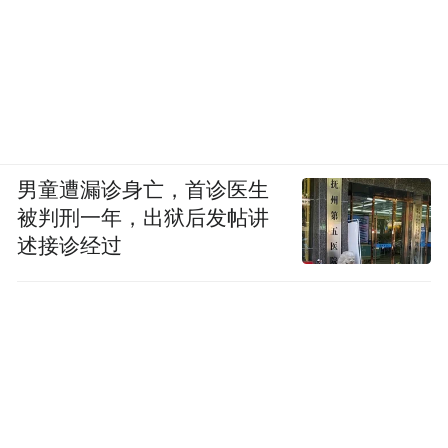
“自己富了不算富，大家富才是真的富。我把
技术教给身边的农户，他们学会之后也可以
继续带动身边的人。”马德胜说。
男童遭漏诊身亡，首诊医生
11年来，马德胜始终满腔热情，坚定执着地
被判刑一年，出狱后发帖讲
圆着农业致富梦。2021年12月马德胜荣获安
述接诊经过
庆市劳动模范称号。2022年初又被安徽省委
省政府评为“安徽省劳动模范”。“跟以前做工
程相比，我更喜欢现在的生活，每天看着自
己养的鸭子，一天天长大，看着每天的夕
阳，很简单也很快乐、充实，我喜欢这样的
生活”，谈起下一步打算，马德胜表示，我还