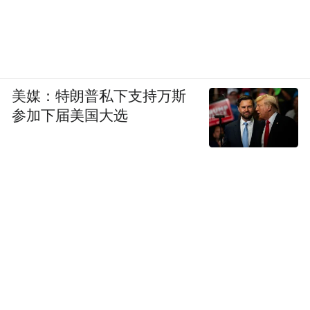
业。2016年11月，他磨破嘴皮多方说服，终
于成功组织村民成立了安庆市兴网水稻专业
合作社，带动村民种植优质水稻，提高了农
民的种植效益与产量收入。
美媒：特朗普私下支持万斯
参加下届美国大选
在稻田养殖家庭农场，窸窸窣窣，在水稻里
一片呀叫声清晰悦耳，“在我们身边的这片水
稻田里，有2000多只鸭子”一旁的马德胜和我
们聊起了他的稻虾、稻鸭养殖，“稻虾、稻鸭
这个共生的模式是原生态的，鸭子可以吃掉
病虫和嫩草，水稻是不需要不施化肥、打农
药的，虾和鸭的排泄物为水稻提供了充足的
有机肥，这种生态立体种养模式让水稻品质
提高了大米价格翻番，我们的虾在市场上也