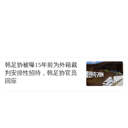
马德胜是这家稻田养殖家庭农场的主人，与
很多奔向大城市的人们不一样，他是一个爱
在田里“折腾”的新农人。
2012年马德胜从外返乡创业，如今成为远近
闻名的种粮致富带头人。提到带领着全村人
民走上富裕日子的水稻种植，马德胜脸上绽
韩足协被曝15年前为外籍裁
放出开心的笑容。
判安排性招待，韩足协官员
回应
巨网村是安庆大观区海口镇下属辖区乡村，
村民生活条件普遍较差，基于这种现状，马
德胜利用新型职业农民培训课堂及研学观摩
学到的知识、技术和理念，决定成立农业专
业合作社，搞规模生产，发展绿色、高效农