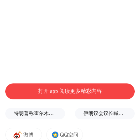
着勇于尝试、敢于创新的劲头，丝瓜络种植
取得很好的成果。“2021年我们第一次尝试种
植丝瓜，产量就超出预期，亩产达到300斤左
右，当年为集体经济增加80多万元的收入。”
巨网村第一书记汪传龙表示。
打开 app 阅读更多精彩内容
特朗普称霍尔木兹海峡协议尚未达成，正参与相关谈判
伊朗议会议长喊话：别再作秀了！