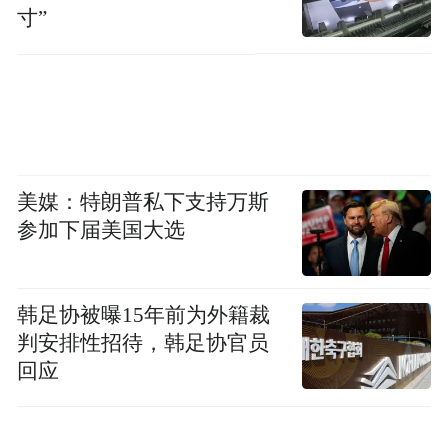
和球鞋，在田埂上跑起来像小孩子一样……
寸”
在安庆市大观区海口镇巨网村田埂上，正在
劳作的马德胜，热切地跑过来与我们交谈。
美媒：特朗普私下支持万斯
参加下届美国大选
韩足协被曝15年前为外籍裁
判安排性招待，韩足协官员
回应