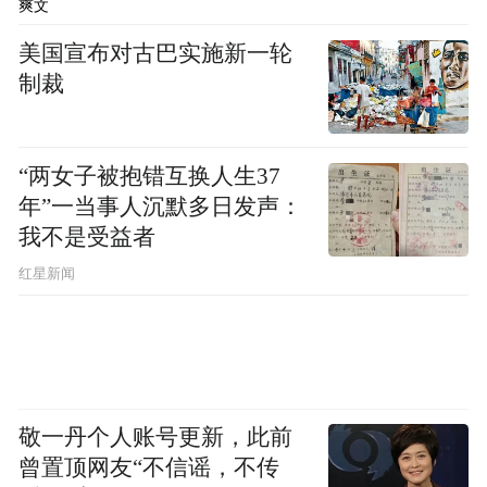
爽文
丝瓜络基地打工。村里种植丝瓜络为老百姓
美国宣布对古巴实施新一轮
提供了在乡就业的条件。
制裁
“两女子被抱错互换人生37
年”一当事人沉默多日发声：
我不是受益者
红星新闻
敬一丹个人账号更新，此前
“现在村里的生活越来越好，我们村原来是3
曾置顶网友“不信谣，不传