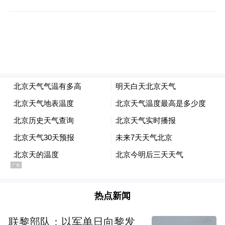
网村的丝瓜络（中药材）项目。
“乡村振兴从我们内心来讲，首先要有产业，
发展什么样的产业要自己去思考，自己去实
践，产业振兴了，这才是关键”汪传龙说，
2021年，我们以“书记项目”为引领，建设丝
瓜络基地，同时成立丝瓜络合作社，现在有
200多亩的面积，“党支部+合作社+农户”“合
作社种植+散户种植”的模式发展丝瓜络种
植，带动种植户及周边群众增收致富，今年
我们与亳州中药材市场签订供销协议，进一
热点新闻
步拓宽了我们丝瓜络的销售渠道。
联黎部队：以军单日向黎发