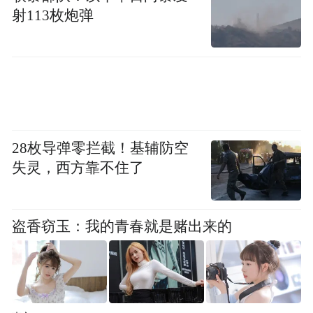
射113枚炮弹
28枚导弹零拦截！基辅防空
失灵，西方靠不住了
丝瓜从藤蔓到果都是宝，嫩丝瓜卖菜，老丝
瓜卖丝瓜络，在丝瓜即将罢园时，可以从根
盗香窃玉：我的青春就是赌出来的
部往上30多厘米处剪掉，收集丝瓜络水卖
钱。“在家门口就能做小工，既有收入，还可
以照顾老人孩子，比在外头打工强多了。”49
岁的孙玉翠为了方便照顾老人孩子，一直在