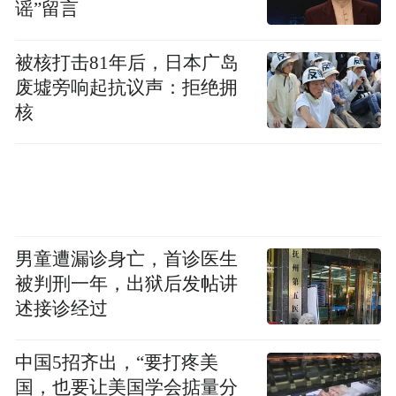
谣”留言
个村合并的，人口多，2010年以前村里生活
条件、基础设置都很差，这些年我们积极探
被核打击81年后，日本广岛
索发展方式，现在的丝瓜络种植是一个很好
废墟旁响起抗议声：拒绝拥
的项目，生态、环保，也给周边村民增加了
核
收入”，汪传龙说，下一步，我们将进一步扩
大丝瓜络种植规模，组织村集体经济合作社
给予育种、育苗等全程种植技术指导。同
时，还是要立足自身的资源优势，进一步发
展特色农产品种养，争取每年能再给村集体
男童遭漏诊身亡，首诊医生
经济增加100万的收入。
被判刑一年，出狱后发帖讲
述接诊经过
劳模马德胜与稻田养殖
中国5招齐出，“要打疼美
黝黑的面容，憨厚的笑容，沾满泥土的衣服
国，也要让美国学会掂量分