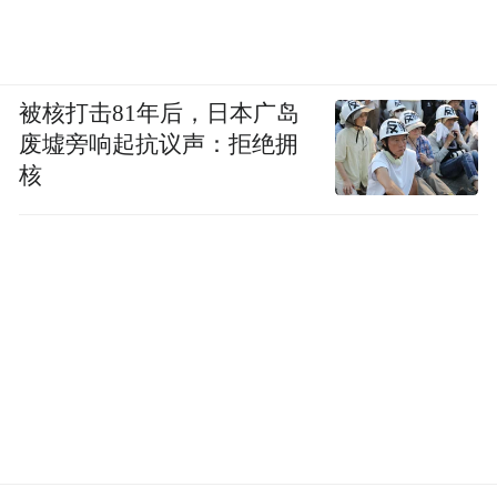
会继续从事农业生产，扩大自己的种养规
模，做好产品精细化、品牌化，当好农业产
业化的致富带头人，做绿色农业的传承者。
被核打击81年后，日本广岛
废墟旁响起抗议声：拒绝拥
番鸭生态养殖 助力三产融合
核
在安庆大观区，番鸭生态养殖也是支柱产业
之一。安庆永强农业科技股份有限公司（下
简称“永强农业）专注于番鸭养殖的三产融合
的现代化农业公司，在这里番鸭养殖、品系
选育、父母代育种、商品代规模化养殖、生
态循环、屠宰冷链、食品加工、餐饮连锁一
体化的运营模式，受到欢迎。