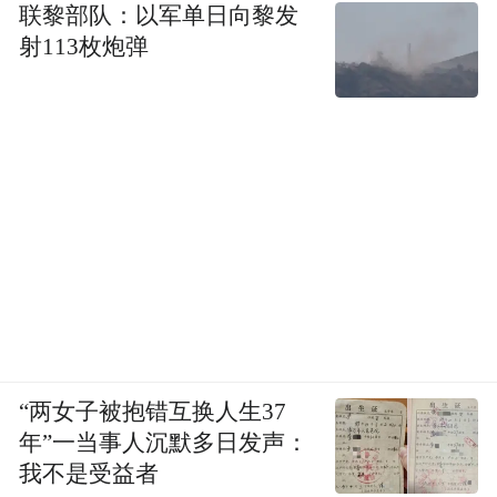
联黎部队：以军单日向黎发
射113枚炮弹
永强农业是一家专注于番鸭养殖的三产融合
现代化农业公司，通过与“公司+鸭苗代理商
“两女子被抱错互换人生37
+合作养殖户”的模式，永强农业带动了周便
年”一当事人沉默多日发声：
我不是受益者
居民就业。“商品代的规模化养殖主要是与一