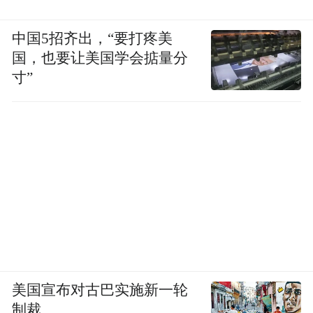
到不外排一滴废水、不外泄一点粪污，通过
逐栋回收、集中处理的方式再创二次经济效
中国5招齐出，“要打疼美
益，利用黑膜沼气池发酵后灌溉稻田，形成
国，也要让美国学会掂量分
寸”
莲藕、鱼虾和蔬菜、瓜果共生的产业循环经
济项目。
美国宣布对古巴实施新一轮
制裁