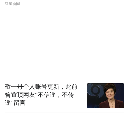
些贫困户或者和养殖户进行合作，每年的出
红星新闻
栏量可以达到2万-5万只，每年至少可以为养
殖户增加5万元的收入。”永强农业总经理黄
烨表示，在我们公司的孵化间每天有100多名
员工在运营，这些员工大部分都来自周边的
村镇，提供了一个就近就业的机会，每个月
也可以员工增加3000-5000的收入。
敬一丹个人账号更新，此前
曾置顶网友“不信谣，不传
谣”留言