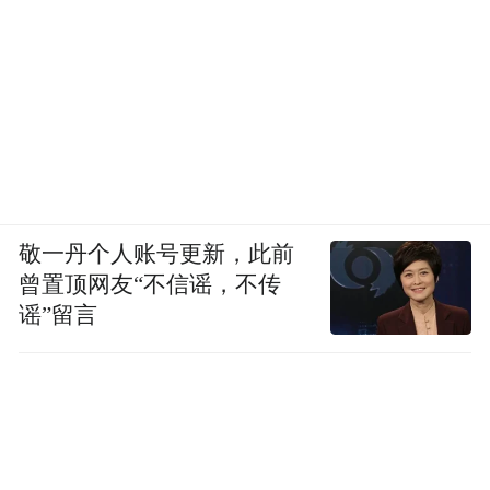
议，该项目规划实施地位于大观区海口镇，
项目的动工兴建，填补了我市家禽屠宰项目
的空白，为家禽产品实现冷链物流、生鲜上
市打下了坚实的基础。项目建成投产，可直
接带动约1000人就业，辐射带动3000余人进
入番鸭产业合作致富，有效推动地方经济发
展，提升群众幸福指数。
敬一丹个人账号更新，此前
曾置顶网友“不信谣，不传
“特别声明：以上作品内容(包括在内的视频、图片或音
谣”留言
频)为凤凰网旗下自媒体平台“大风号”用户上传并发
布，本平台仅提供信息存储空间服务。
Notice: The content above (including the videos,
pictures and audios if any) is uploaded and posted
by the user of Dafeng Hao, which is a social media
platform and merely provides information storage
space services.”