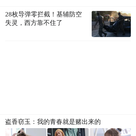
非常走俏。”
28枚导弹零拦截！基辅防空
失灵，西方靠不住了
盗香窃玉：我的青春就是赌出来的
马德胜是个闲不住的人，喜欢研究新技术、
新物件，插秧机、无人机，新型农机，马德