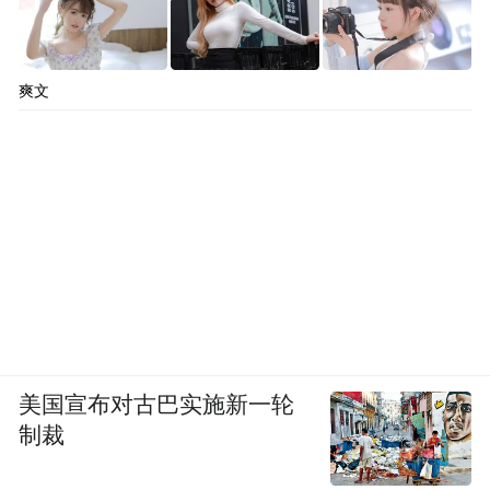
胜总乐意去尝试，在他手上承包了500多亩田
地，农忙时节，马德胜便开着他的农机在田
爽文
间劳作。除了水稻，马德胜还尝试种植了很
多蔬菜，他总能把简单的生活过得丰富多
彩。今年初，马德胜投资几十万自己新建了
超大果蔬保鲜室，可以第一时间将新鲜采摘
的水果进行保鲜，保证原生态的品质。
马德胜说，稻虾共作种养生态农业模式下，
一片水田可以同时养虾和种植水稻，既使得
水资源和土地资源得到了更为高效的利用，
美国宣布对古巴实施新一轮
也使得稻虾在共生过程中互惠互利、相互促
制裁
进，既解决了稻田病虫害问题，又保障了虾