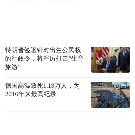
产业振兴，谋划要精准。发展什么样的产
业，也是一直困扰着巨网村的问题，巨网村
通过“书记项目”，由书记、党员带头，紧紧
特朗普签署针对出生公民权
围绕“产业兴旺、生态宜居、乡风文明、治理
的行政令，将严厉打击“生育
有效、生活富裕”积极探索生态产业发展模
旅游”
式。
德国高温致死1.19万人，为
巨网村组织村“两委”成员多地走访，先后到
2016年来最高纪录
过安徽枞阳、舒城等地进行实地考察，学习
交流当地乡村的产业发展情况。随后多次广
泛征求村民意见，结合巨网村的地理条件、
资源条件和产业发展情况，确定种植适合巨