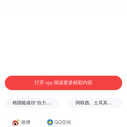
司、海航投资集团股份有限公司、广州市百
泽实业有限公司、深圳市深信创业投资有限
公司、广州利迪经贸有限公司,分别持股
20%、14.7714%、12.5%、12.1429%、
8.5714%、8.5714%、7.4286%、7.1429%、
4.2286%、3.5714%、1.0714%，所属集团为
特华。企业注册资本210000万人民币，实缴
资本210000万人民币，法定代表人、董事长
为李光荣，任职企业33家，总经理为童清，
打开 app 阅读更多精彩内容
任职企业10家。
韩国能成功“自力更生”吗？
阿联酋、土耳其、沙特等8国外长发表联合声明
来源：金融界
“特别声明：以上作品内容(包括在内的视频、图片或音