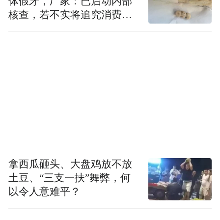
体假牙，厂家：已启动内部
核查，若不实将追究消费者
诬陷责任
拿西瓜砸头、大盘鸡放不放
土豆、“三支一扶”舞弊，何
以令人意难平？