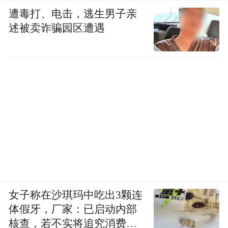
遭毒打、电击，逃生男子亲
述被卖诈骗园区遭遇
女子称在沙琪玛中吃出3颗连
体假牙，厂家：已启动内部
核查，若不实将追究消费者