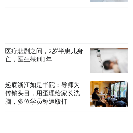
诬陷责任
医疗悲剧之问，2岁半患儿身
亡，医生获刑1年
起底浙江如是书院：导师为
传销头目，用歪理给家长洗
脑，多位学员称遭殴打