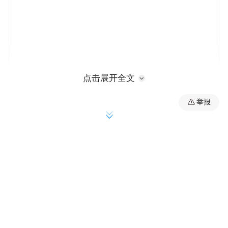
点击展开全文
举报
公开资料显示，华安保险成立于1996年，位
于深圳市，是一家以从事保险业为主的企
业，股东为特华投资控股有限公司、广州市
泽达棉麻纺织品有限公司、海航资本集团有
限公司、湖南湘晖资产经营股份有限公司、
北京国华荣网络科技有限公司、上海圣展投
资开发有限公司、广州市鑫中业投资有限公