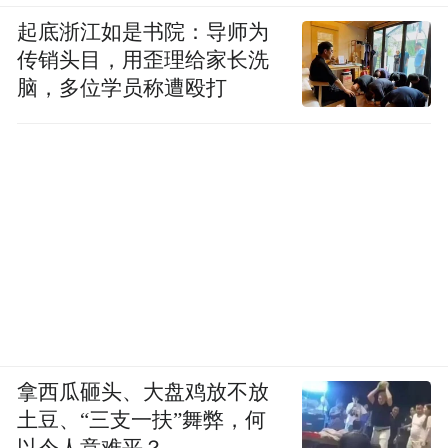
起底浙江如是书院：导师为
传销头目，用歪理给家长洗
脑，多位学员称遭殴打
拿西瓜砸头、大盘鸡放不放
土豆、“三支一扶”舞弊，何