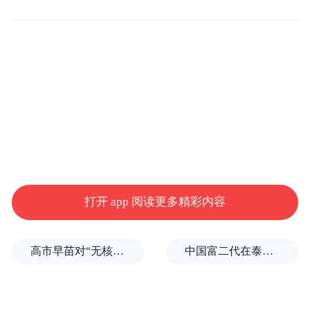
打开 app 阅读更多精彩内容
高市早苗对“无核三原则”含糊表态，长崎市长：核武是“绝对恶”
中国富二代在泰国被杀，嫌犯自首后称“在女友浴室看见他”，真相却没这么简单