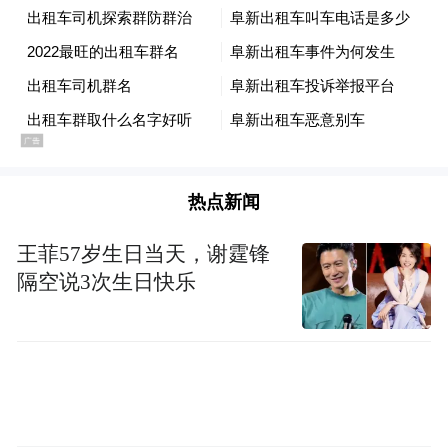
来源 | 宣城住建局微信
“特别声明：以上作品内容(包括在内的视频、图片或音
频)为凤凰网旗下自媒体平台“大风号”用户上传并发
布，本平台仅提供信息存储空间服务。
Notice: The content above (including the videos,
热点新闻
pictures and audios if any) is uploaded and posted
by the user of Dafeng Hao, which is a social media
王菲57岁生日当天，谢霆锋
platform and merely provides information storage
隔空说3次生日快乐
space services.”