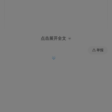
点击展开全文
举报
来源：安徽省工业和信息化厅
“特别声明：以上作品内容(包括在内的视频、图片或音
频)为凤凰网旗下自媒体平台“大风号”用户上传并发
布，本平台仅提供信息存储空间服务。
Notice: The content above (including the videos,
pictures and audios if any) is uploaded and posted
by the user of Dafeng Hao, which is a social media
platform and merely provides information storage
space services.”