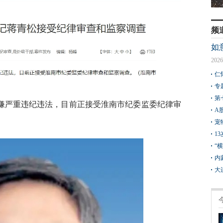
频
如
2026
仁
专
第
嫌严重违纪违法，目前正接受淮南市纪委监委纪律审
A
宠
1
“
内
大