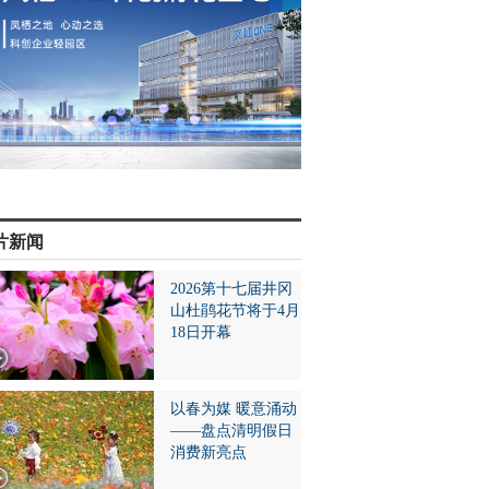
片新闻
2026第十七届井冈
山杜鹃花节将于4月
18日开幕
以春为媒 暖意涌动
——盘点清明假日
消费新亮点