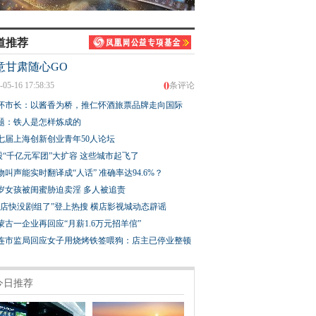
道推荐
意甘肃随心GO
0
-05-16 17:58:35
条评论
怀市长：以酱香为桥，推仁怀酒旅票品牌走向国际
题：铁人是怎样炼成的
七届上海创新创业青年50人论坛
股“千亿元军团”大扩容 这些城市起飞了
物叫声能实时翻译成“人话” 准确率达94.6%？
3岁女孩被闺蜜胁迫卖淫 多人被追责
横店快没剧组了”登上热搜 横店影视城动态辟谣
蒙古一企业再回应“月薪1.6万元招羊倌”
连市监局回应女子用烧烤铁签喂狗：店主已停业整顿
今日推荐