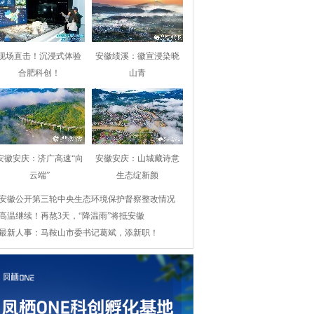
现场直击！沉浸式体验
安徽绩溪：徽宣浸染晓
合肥科创！
山青
安徽安庆：济广高速“向
安徽安庆：山城藏诗意
云端”
生态绽新颜
安徽公开第三轮中央生态环境保护督察整改情况
高温继续！再熬3天，“降温雨”将抵安徽
最新人事：马鞍山市委书记葛斌，添新职！