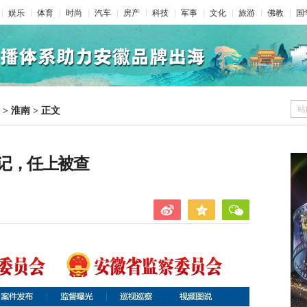
娱乐
体育
时尚
汽车
房产
科技
军事
文化
旅游
佛教
国
站
>
淮南
>
正文
记，任上被查