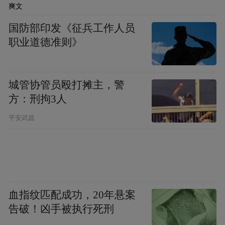
爽文
来源：花山警方
国防部印发《征兵工作人员
“特别声明：以上作品内容(包括在内的视频、图片或音
职业道德准则》
频)为凤凰网旗下自媒体平台“大风号”用户上传并发
布，本平台仅提供信息存储空间服务。
Notice: The content above (including the videos,
城管协管员殴打摊主，警
pictures and audios if any) is uploaded and posted
by the user of Dafeng Hao, which is a social media
方：刑拘3人
platform and merely provides information storage
平安武昌
space services.”
血指纹匹配成功，20年悬案
告破！凶手被执行死刑