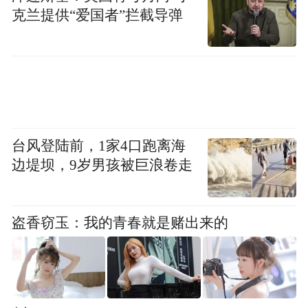
克兰提供“爱国者”拦截导弹
台风登陆前，1家4口跑离海
边堤坝，9岁男孩被巨浪卷走
盗香窃玉：我的青春就是赌出来的