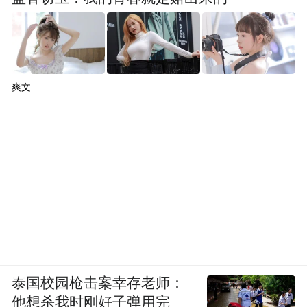
爽文
泰国校园枪击案幸存老师：
他想杀我时刚好子弹用完