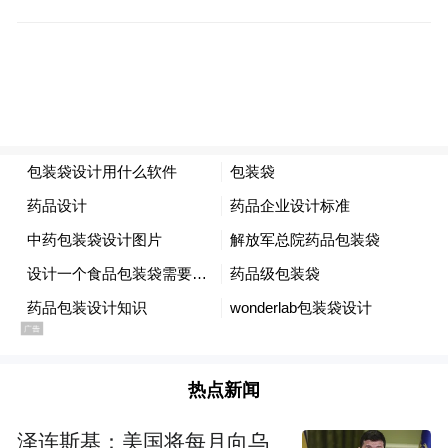
Notice: The content above (including the videos,
pictures and audios if any) is uploaded and posted
by the user of Dafeng Hao, which is a social media
platform and merely provides information storage
space services.”
热点新闻
泽连斯基：美国将每月向乌