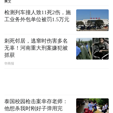
爽文
检测列车撞人致11死2伤，施
工业务外包单位被罚1.5万元
刺死邻居，逃窜时伤害多名
无辜！河南重大刑案嫌犯被
抓获
华商报
泰国校园枪击案幸存老师：
他想杀我时刚好子弹用完