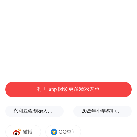
2021年8月，李明月履新安庆市任市委常委、
打开 app 阅读更多精彩内容
组织部部长。直至此番被查。
据“安庆先锋”消息，4月17日下午，华南理工
永和豆浆创始人林炳生逝世，享年70岁
2025年小学教师减少13.19万
大学在宜招生拓展活动在安庆一中举行，市
委常委、组织部部长李明月，华南理工大学