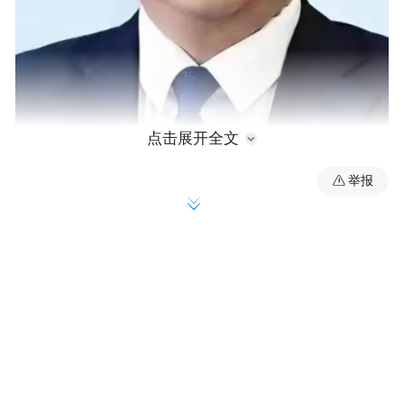
点击展开全文
公开资料显示，李明月，男，汉族，1968年7
举报
月生，1997年6月加入中国共产党，1990年7
月参加工作，大学学历，理学学士。
李明月早年在池州市工作，他曾任市委办公
室副主任，东至县委常委、副县长，东至县
委副书记、县长等职，2018年3月任东至县委
书记。