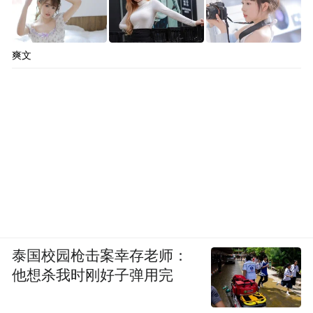
爽文
泰国校园枪击案幸存老师：
他想杀我时刚好子弹用完