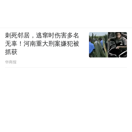
刺死邻居，逃窜时伤害多名
无辜！河南重大刑案嫌犯被
抓获
华商报