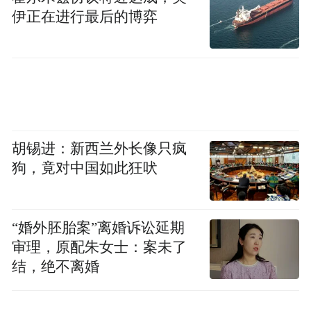
伊正在进行最后的博弈
正因为孟女士的丈夫
胡锡进：新西兰外长像只疯
狗，竟对中国如此狂吠
接受过六安警方
“现身说法”“邻里课堂”等形式的
“婚外胚胎案”离婚诉讼延期
审理，原配朱女士：案未了
反诈宣传教育
结，绝不离婚
才在关键时刻报警