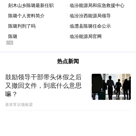
你今天的业绩肯定是完不成
早点回国
争取宽大处理！”
热点新闻
对方瞬间挂断电话
鼓励领导干部带头休假之后
经核查
又撤回文件，到底什么意思
嘛？
该号码系典型的境外诈骗虚拟号段
基本常识项栋梁
诈骗分子通过伪造“公检法”身份
使诈骗对象产生恐慌