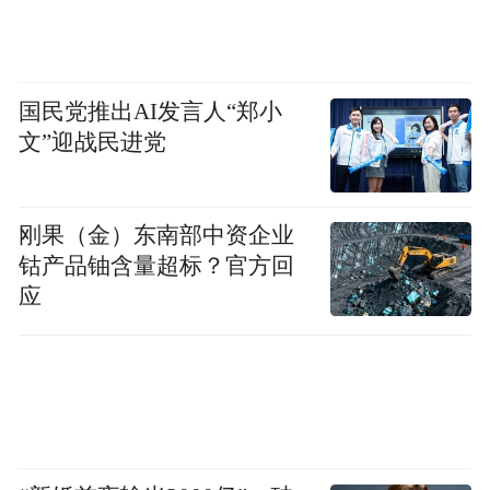
守住了“钱袋子”
国民党推出AI发言人“郑小
警方提醒
文”迎战民进党
公检法机关
刚果（金）东南部中资企业
不会通过网络办案
钴产品铀含量超标？官方回
应
凡要求“保密”“转账”的
均是诈骗
群众遇到可疑情况
请立即拨打110