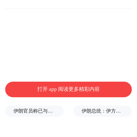
当晚
孟女士在家中使用手机观看直播时
突然收到陌生QQ添加请求
打开 app 阅读更多精彩内容
对方发送了一段“警官证”视频
自称是“长沙市公安局办案人员”
伊朗官员称已与阿曼就霍尔木兹海峡通行问题明确总体框架
伊朗总统：伊方未在涉谅解备忘录的谈判中作任何让步
要求其配合“案件调查”