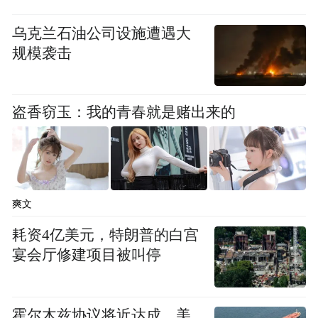
进而诱导其转账
乌克兰石油公司设施遭遇大
规模袭击
民警耐心地向孟女士剖析骗局套路
并指导孟女士夫妇安装国家反诈中心APP
盗香窃玉：我的青春就是赌出来的
“多亏你们来得及时，不然真要被吓懵了！”
孟女士后怕不已
爽文
耗资4亿美元，特朗普的白宫
宴会厅修建项目被叫停
霍尔木兹协议将近达成，美