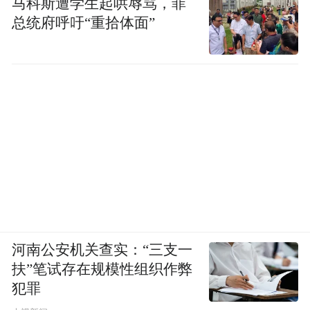
马科斯遭学生起哄辱骂，菲
总统府呼吁“重拾体面”
河南公安机关查实：“三支一
扶”笔试存在规模性组织作弊
犯罪