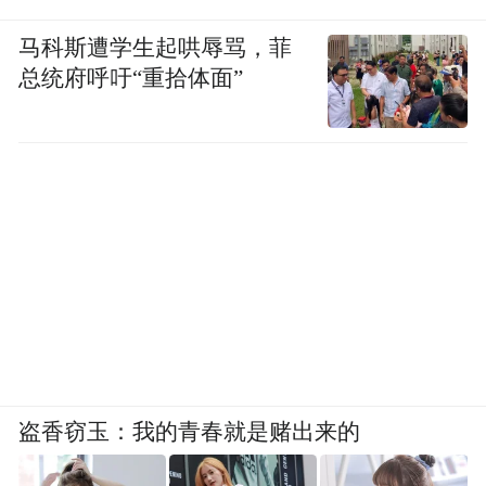
马科斯遭学生起哄辱骂，菲
总统府呼吁“重拾体面”
盗香窃玉：我的青春就是赌出来的