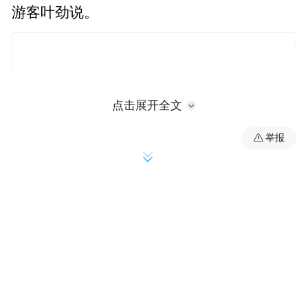
游客叶劲说。
点击展开全文
举报
民宿管家陈灵灵告诉记者，五一期间，民宿
还将推出丰富的特色体验活动，让游客有更
好地旅游体验感。“目前，我们民宿的预订情
况比较理想，大概在95%以上。五一期间，
我们在提供日常管家服务的同时，还为远道