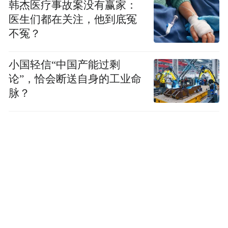
韩杰医疗事故案没有赢家：
“五一期间，中心城区的民宿预订平均在85%
医生们都在关注，他到底冤
不冤？
以上，有的甚至达到了100%，除了提供基本
的接待服务外，还提供很多个性化的活动和
小国轻信“中国产能过剩
徽文化体验，真正让游客在屯溪住得舒心、
论”，恰会断送自身的工业命
吃得放心、游得开心。”屯溪区文旅体局融合
脉？
发展中心主任吴虹表示。（徐雅娜）
“特别声明：以上作品内容(包括在内的视频、图片或音
频)为凤凰网旗下自媒体平台“大风号”用户上传并发
布，本平台仅提供信息存储空间服务。
Notice: The content above (including the videos,
pictures and audios if any) is uploaded and posted
by the user of Dafeng Hao, which is a social media
platform and merely provides information storage
space services.”