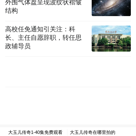
外围气体盘呈现波纹状褶皱
人，我们没想到它会与自然这么相融洽。环
结构
境真的很特别，有大片的树木，很多绿色的
植物、绿色的叶子，真的很特别，在中国旅
高校任免通知引关注：科
长、主任自愿辞职，转任思
行中从没有见到过的。”罗马尼亚游客维克托
政辅导员
表示将在这里住一段时间。