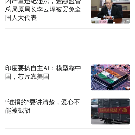
因严重违纪违法，金融监管
间森林民宿管家林慧军说。
总局原局长李云泽被罢免全
国人大代表
印度要搞自主AI：模型靠中
国，芯片靠美国
“谁捐的”要讲清楚，爱心不
民宿的房型多样，设计独特，沉浸式野奢山
能被截胡
景大床房，拥有通透的落地窗，原木色与浓
绿森景巧妙结合，让游客在疲惫的游玩之后
可以尽情放松身心。据了解，半个月前民宿