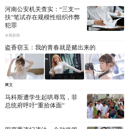
河南公安机关查实：“三支一
扶”笔试存在规模性组织作弊
同时，户外还设有林间咖啡吧和下午茶区
犯罪
域，游客可以在这里品尝美味的咖啡和精致
央视新闻
的茶点，享受悠闲的午后时光。此外，民宿
盗香窃玉：我的青春就是赌出来的
还提供24小时管家贴心服务，基本上是有求
必应，从入住接待到特色餐饮，都能让游客
拥有舒适的体验。“我们民宿位于稽灵山的半
山腰，周围是百亩森林，空气非常新鲜。这
爽文
里是由一个书画院改造而成，相对来说文化
马科斯遭学生起哄辱骂，菲
气息会非常得浓郁。并且在五一期间我们还
总统府呼吁“重拾体面”
会提供森林音乐会、森林咖啡等活动，为广
大市民和游客提供一个假期好去处。”溪水云