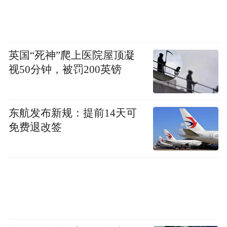
就已经处于满房状态。“我们看了几个选项，
最终最吸引我们的地方是这里的景色，非常
棒。周围是森林，房间的设计也很有美感，
英国“死神”爬上医院屋顶凝
带着一种古朴而静谧的氛围，这正是我们想
视50分钟，被罚200英镑
在中国体验的感觉。我们特别喜欢这里的窗
户设计，木质结构，让光线洒进房间的方
东航发布新规：提前14天可
式，常自然柔和。”罗马尼亚游客维克托说。
免费退改签
当青砖黛瓦遇上假期热潮，当非遗体验融入
旅途时光，屯溪民宿正成为展示徽州文化的
“活窗口”。从一房难求的预订数据里，体现
的不仅是旅游市场的强劲复苏，更是人们对
“有温度、有故事”旅行的向往。