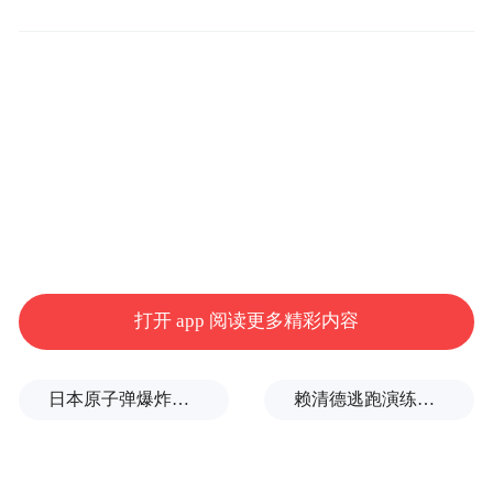
而来的‘家人们’准备了一些亲子活动，比如说
手工体验、国学课堂等等，主要是让我们
的‘家人们’在旅游的同时，能够感受到徽文化
的魅力。”黎阳观厅民宿管家陈灵灵介绍到。
打开 app 阅读更多精彩内容
日本原子弹爆炸亲历者反对高市修改无核三原则，“她应该下台”
赖清德逃跑演练有美方人员参与，台媒体人：终于正式演练逃亡计划了