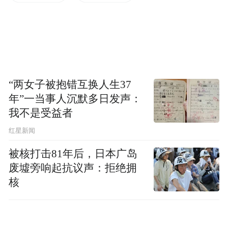
附件：
淮南市住宅小区2025年第一季度物业
服务考评结果
“两女子被抱错互换人生37
寿县
年”一当事人沉默多日发声：
我不是受益者
红星新闻
被核打击81年后，日本广岛
废墟旁响起抗议声：拒绝拥
核