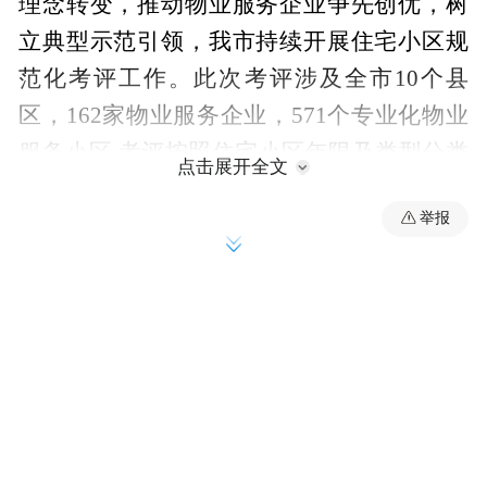
理念转变，推动物业服务企业争先创优，树
立典型示范引领，我市持续开展住宅小区规
范化考评工作。此次考评涉及全市10个县
区，162家物业服务企业，571个专业化物业
服务小区,考评按照住宅小区年限及类型分类
点击展开全文
考评，涵盖商品房、安置房及其他住宅小区
举报
（含老旧小区），并按照测评得分由高到低
进行排名，排名最终结果由市物业管理服务
提升工作专班汇总，并通过媒体向社会公
布。
2025年第一季度考评结果由各县区物业管理
行政主管部门会同相关街道（乡镇）及社区
每月组织开展辖区住宅小区物业考评测评、