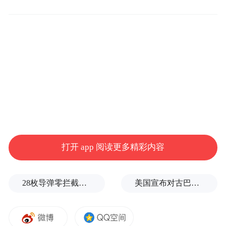
每季度汇总上报。按照党建服务、社区建
设、日常管理、信息公开、现场管理等模块
进行考评，同时结合市、县区主管部门日常
对小区的督查暗访、平台问题交办情况进行
综合测评，依据得分由高到低进行排名。
现将全市2025年第一季度物业服务项目考评
各县区小区排名及物业企业名单予以通报。
打开 app 阅读更多精彩内容
附件：淮南市住宅小区2025年第一季度物业
服务考评结果
28枚导弹零拦截！基辅防空失灵，西方靠不住了
美国宣布对古巴实施新一轮制裁
2025年4月21日