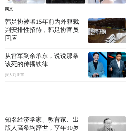
爽文
韩足协被曝15年前为外籍裁
判安排性招待，韩足协官员
回应
大通区
从雷军到余承东，说说那条
该死的传播铁律
报人刘亚东
知名经济学家、教育家、出
版人高希均辞世，享年90岁