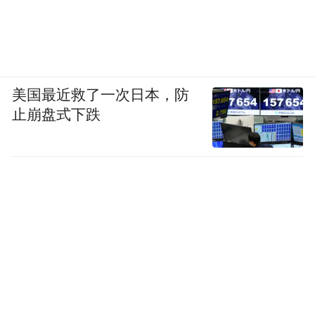
“特别声明：以上作品内容(包括在内的视频、图片或音
频)为凤凰网旗下自媒体平台“大风号”用户上传并发
布，本平台仅提供信息存储空间服务。
Notice: The content above (including the videos,
美国最近救了一次日本，防
pictures and audios if any) is uploaded and posted
by the user of Dafeng Hao, which is a social media
止崩盘式下跌
platform and merely provides information storage
space services.”