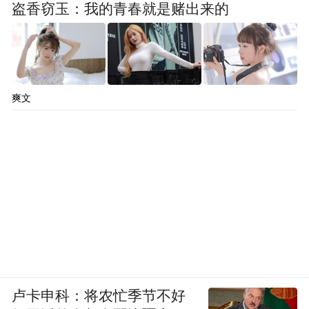
盗香窃玉：我的青春就是赌出来的
爽文
卢卡申科：将农忙季节不好