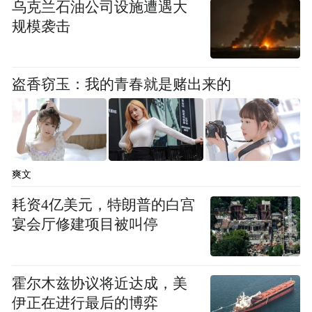
乌克兰石油公司设施遭遇大
规模袭击
2025年4月29日，黄山市第八届人民代表大会
常务委员会第二十五次会议决定任命：丁勇
为黄山市政府副市长、黄山市公安局局长。
盗香窃玉：我的青春就是赌出来的
来源：马鞍山发布、黄山市人大常委会
“特别声明：以上作品内容(包括在内的视频、图片或音
频)为凤凰网旗下自媒体平台“大风号”用户上传并发
爽文
布，本平台仅提供信息存储空间服务。
耗资4亿美元，特朗普的白宫
Notice: The content above (including the videos,
pictures and audios if any) is uploaded and posted
宴会厅修建项目被叫停
by the user of Dafeng Hao, which is a social media
platform and merely provides information storage
space services.”
霍尔木兹协议将近达成，美
伊正在进行最后的博弈