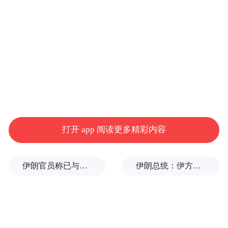
余道文为马鞍山市人大常委会代表工作委员
会主任。
二、免去：
袁庆的马鞍山市人大常委会财政经济工作委
员会副主任职务；
杨才余的马鞍山市人大常委会代表工作委员
打开 app 阅读更多精彩内容
会主任职务。
伊朗官员称已与阿曼就霍尔木兹海峡通行问题明确总体框架
伊朗总统：伊方未在涉谅解备忘录的谈判中作任何让步
马鞍山市人民代表大会常务委员会
任命人员名单
（2025年4月29日马鞍山市第十七届人民代表