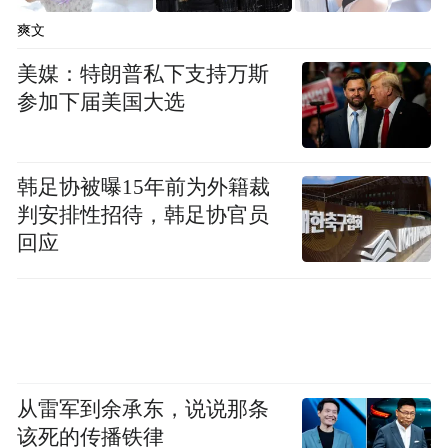
积善、积信、积勤、积俭、积美、积学”等方
爽文
面明确20多项内容，以户为单位进行积分
制，每季度每户按照积分量到村社区的“积分
美媒：特朗普私下支持万斯
参加下届美国大选
超市”兑换商品，全力打造崇德向善的良好社
会氛围。
韩足协被曝15年前为外籍裁
判安排性招待，韩足协官员
回应
从雷军到余承东，说说那条
该死的传播铁律