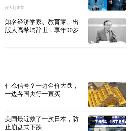
漫步乡村，清澈的沟渠倒映着蓝天，平整的
报人刘亚东
道路延伸至农家小院，乡村面貌焕然一新。
“以前家门口堆着杂物，蚊虫乱飞，现在每天
知名经济学家、教育家、出
版人高希均辞世，享年90岁
推开窗都是好风景！”村民王大姐笑着分享
道。
节前全域整治活动不仅擦亮了乡村底色，更
让群众实实在在感受到 “家门口的变化”，为
乡村振兴绘就了一幅美丽宜居的新画卷。下
什么信号？一边金价大跌，
一步，该镇将持续巩固整治成果，推动人居
一边各国央行一直买
环境从“一时美”向“持久美”转变，让美丽乡
村成为“五一”假期最亮丽的风景线！（刘
芬）
美国最近救了一次日本，防
止崩盘式下跌