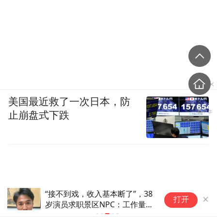
美国最近救了一次日本，防
止崩盘式下跌
“接不到戏，收入基本断了”，38
看
打开
岁演员求职景区NPC：工作量断
崖式下跌，我只是一个“跑龙套”