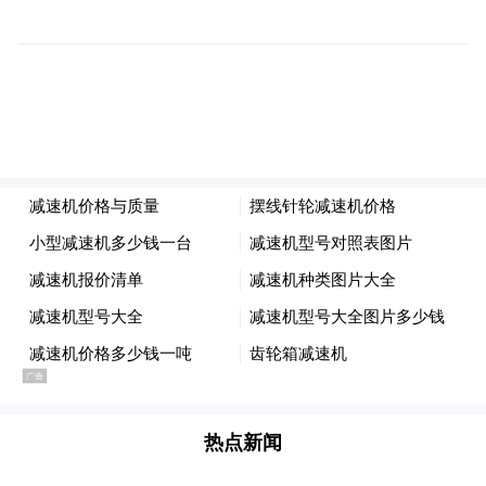
攻坚克难治顽疾，破解“老大难”问题
为啃下城市治理“硬骨头”，根治长期困扰群
众的环境顽疾，该镇聚焦乱堆乱放、私搭乱
建等“老大难”问题，迅速组建由镇城管大队
牵头的专项攻坚工作组，以 “一户一策”精准
劝导、限期整改与依法拆除相结合的多元手
段，向违规行为全面亮剑。截至目前，已完
成20余处占道经营整治，拆除违建约5000平
方米，清理10余处卫生死角；此外，对农贸
市场、背街小巷等重点区域实施“回头看”，
热点新闻
防止问题反弹，以务实成效赢得群众一致好
评，推动镇域环境品质实现显著提升。