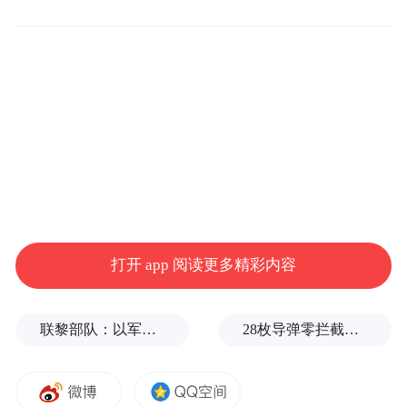
乱堆乱放杂物，疏通堵塞排水沟，让原本杂
乱的角落重归整洁有序。
此次整治行动规模空前，累计出动挖掘机、
洒水车等机械5台次，日均清运生活垃圾达10
吨。为确保整治成果长效保持，镇里创新建
立“网格化+常态化”管护机制，将全镇划分为
112个责任网格，每个网格配备专职城市管理
巡查员，发现问题即时上报、限时整改，让
打开 app 阅读更多精彩内容
群众切实感受到“家门口的变化”。
联黎部队：以军单日向黎发射113枚炮弹
28枚导弹零拦截！基辅防空失灵，西方靠不住了