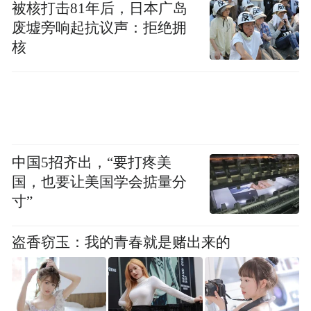
被核打击81年后，日本广岛
废墟旁响起抗议声：拒绝拥
移风易俗树新风，共筑文明家园
核
环境整治不仅美化了“面子”，更注重提升“里
子”。石杨镇结合整治行动，开展“美丽庭院”
评比活动，激发群众参与热情。通过村级广
播、微信群、入户宣传等方式，倡导垃圾分
中国5招齐出，“要打疼美
类、绿色生活理念，引导群众摒弃乱丢乱倒
国，也要让美国学会掂量分
陋习。同时，依托新时代文明实践站，在辖
寸”
区的幸福村和花园村建立“道德积分制”实践
盗香窃玉：我的青春就是赌出来的
活动，将群众尊老爱幼、勤劳致富、热心公
益、移风易俗等道德指标作为评价的重要内
容，实行量化积分。“道德积分制”从“积孝、