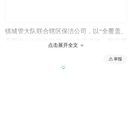
镇城管大队联合辖区保洁公司，以“全覆盖、
无死角” 为行动纲领，对主干道路、房前屋
点击展开全文
后、沟渠河道等区域实施地毯式清理。尤其
举报
在五一假期来临之前，镇城管大队紧急调配
16名专业保洁员，连续三天对全镇8条主要干
道进行深度冲洗，采用高压水枪冲刷路面顽
固污渍，搭配扫帚清扫落叶碎屑；同时，他
们手持长柄夹子，弯腰穿梭在辖区50万平方
米的绿化带间，捡拾白色塑料袋、食品包装
等漂浮物，确保绿植丛中不见一丝杂色；背
街小巷也未被遗忘，保洁员深入窄巷，清理