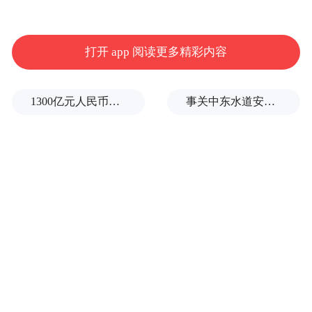
打开 app 阅读更多精彩内容
1300亿元人民币，阿根廷：同中国延长5年货币互换协议
事关中东水道安全，沙特、埃及、土耳其、巴基斯坦外长举行会晤