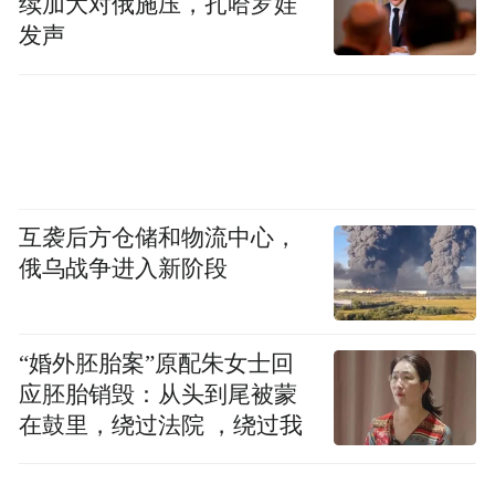
续加大对俄施压，扎哈罗娃
发声
互袭后方仓储和物流中心，
俄乌战争进入新阶段
“婚外胚胎案”原配朱女士回
应胚胎销毁：从头到尾被蒙
在鼓里，绕过法院 ，绕过我