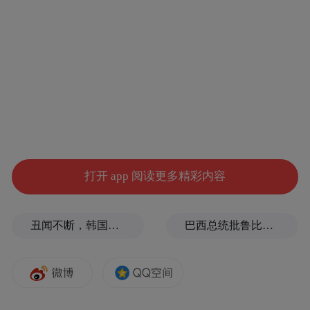
安徽省市场监督管理局党组书记、局长。
来源：凤凰网安徽综合
“特别声明：以上作品内容(包括在内的视频、图片或音
频)为凤凰网旗下自媒体平台“大风号”用户上传并发
布，本平台仅提供信息存储空间服务。
Notice: The content above (including the videos,
pictures and audios if any) is uploaded and posted
by the user of Dafeng Hao, which is a social media
打开 app 阅读更多精彩内容
platform and merely provides information storage
space services.”
丑闻不断，韩国足协迎来“大清算”
巴西总统批鲁比奥：他是罪魁祸首