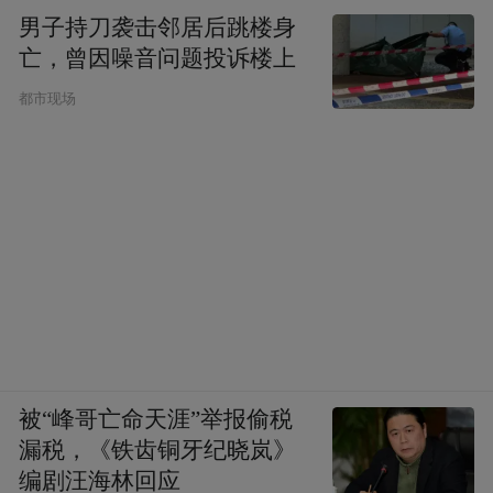
男子持刀袭击邻居后跳楼身
亡，曾因噪音问题投诉楼上
都市现场
被“峰哥亡命天涯”举报偷税
漏税，《铁齿铜牙纪晓岚》
编剧汪海林回应