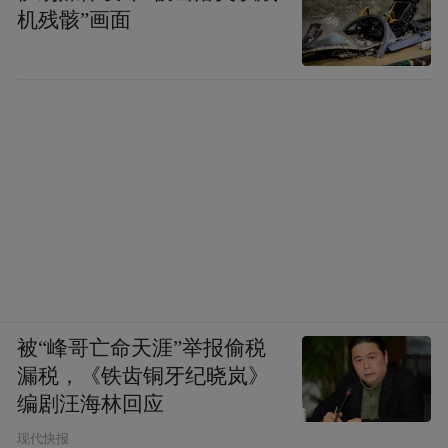
机残骸”画面
被“峰哥亡命天涯”举报偷税
漏税，《铁齿铜牙纪晓岚》
编剧汪海林回应
现代快报