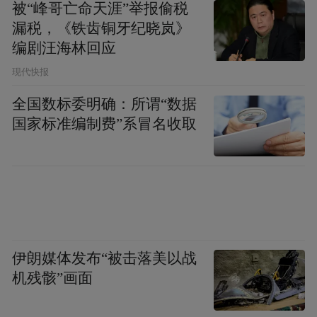
被“峰哥亡命天涯”举报偷税
漏税，《铁齿铜牙纪晓岚》
编剧汪海林回应
现代快报
全国数标委明确：所谓“数据
国家标准编制费”系冒名收取
伊朗媒体发布“被击落美以战
机残骸”画面