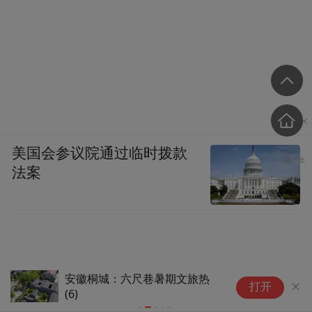
美国会参议院通过临时拨款
法案
安徽桐城：六尺巷暑期文旅热
安
打开
(1)
(4)