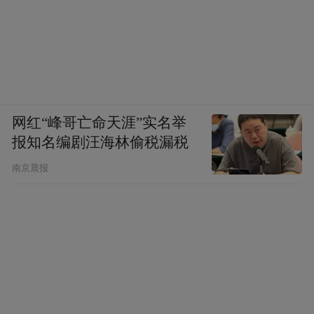
网红“峰哥亡命天涯”实名举
报知名编剧汪海林偷税漏税
南京晨报