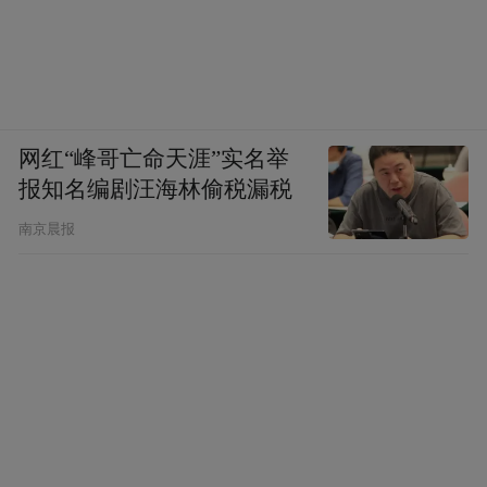
网红“峰哥亡命天涯”实名举
报知名编剧汪海林偷税漏税
南京晨报