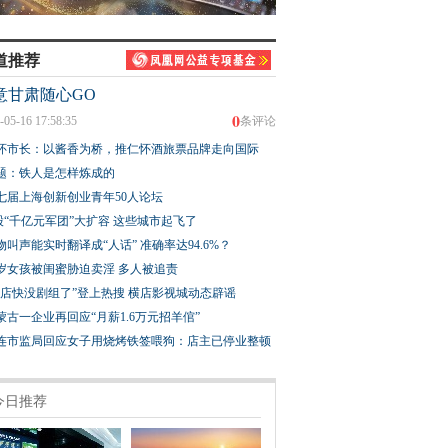
道推荐
意甘肃随心GO
0
-05-16 17:58:35
条评论
怀市长：以酱香为桥，推仁怀酒旅票品牌走向国际
题：铁人是怎样炼成的
七届上海创新创业青年50人论坛
股“千亿元军团”大扩容 这些城市起飞了
物叫声能实时翻译成“人话” 准确率达94.6%？
3岁女孩被闺蜜胁迫卖淫 多人被追责
横店快没剧组了”登上热搜 横店影视城动态辟谣
蒙古一企业再回应“月薪1.6万元招羊倌”
连市监局回应女子用烧烤铁签喂狗：店主已停业整顿
今日推荐