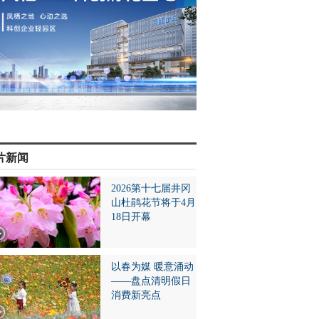
片新闻
2026第十七届井冈
山杜鹃花节将于4月
18日开幕
以春为媒 暖意涌动
——盘点清明假日
消费新亮点