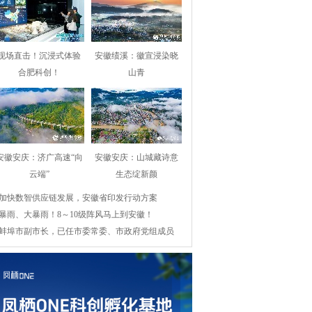
现场直击！沉浸式体验
安徽绩溪：徽宣浸染晓
合肥科创！
山青
安徽安庆：济广高速“向
安徽安庆：山城藏诗意
云端”
生态绽新颜
加快数智供应链发展，安徽省印发行动方案
暴雨、大暴雨！8～10级阵风马上到安徽！
蚌埠市副市长，已任市委常委、市政府党组成员