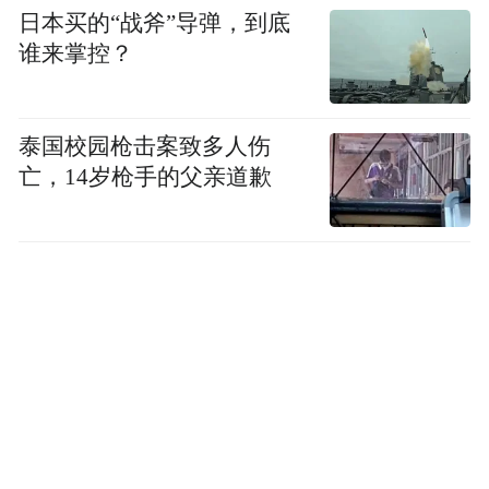
日本买的“战斧”导弹，到底
有机融入各项活动
谁来掌控？
六尺巷
的谦和礼让
泰国校园枪击案致多人伤
迎客松
的开放包容
亡，14岁枪手的父亲道歉
文房四宝
的文化底蕴等