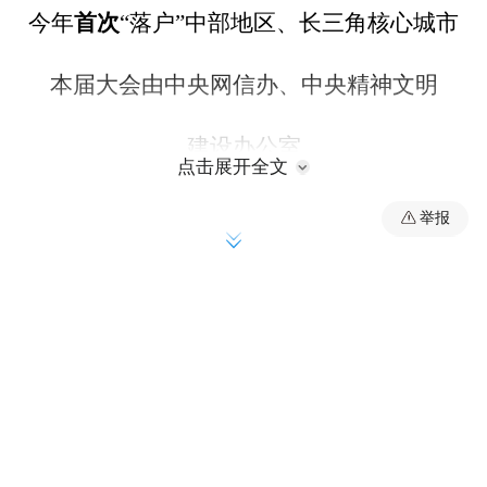
首次
今年
“落户”中部地区、长三角核心城市
本届大会由中央网信办、中央精神文明
建设办公室
点击展开全文
中共安徽省委、安徽省人民政府共同主办
举报
以“汇聚网络正能量 引领时代新风尚”为主题
全方位展现“十四五”期间网络文明建设取得
的积极进展