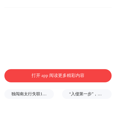
△2025年中国网络文明大会开幕式及主论坛
会场外
打开 app 阅读更多精彩内容
独闯南太行失联14天的女子已确认遇难，遗体在悬崖被找到
“入侵第一步”，与特朗普关系密切美企被曝强闯格陵兰岛