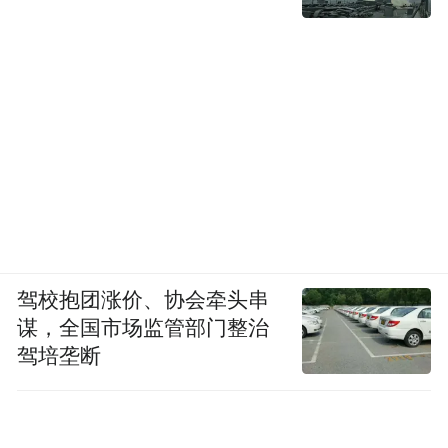
驾校抱团涨价、协会牵头串
谋，全国市场监管部门整治
驾培垄断