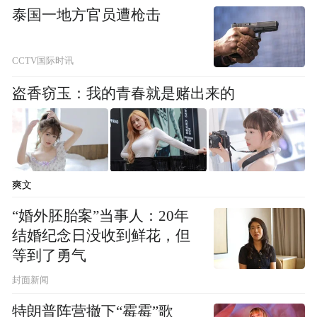
泰国一地方官员遭枪击
本届大会开幕前夕
“科技·点亮网络文明时空”
CCTV国际时讯
主题活动
盗香窃玉：我的青春就是赌出来的
在合肥骆岗公园上演
展示科技成果、分享科创故事、展演网络文
化作品
爽文
活动以“文明之光”为脉络
“婚外胚胎案”当事人：20年
结婚纪念日没收到鲜花，但
10个特色节目
呈现
等到了勇气
封面新闻
特朗普阵营撤下“霉霉”歌