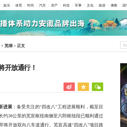
娱乐
体育
时尚
汽车
房产
科技
军事
文化
旅游
佛教
国
站
>
芜湖
>
正文
将开放通行！
新进展
：备受关注的“四改八”工程进展顺利，截至目
长约38公里的芜宣枢纽南侧至六郎枢纽段已顺利通过
即将开放双向八车道通行。芜宣高速“四改八”项目路