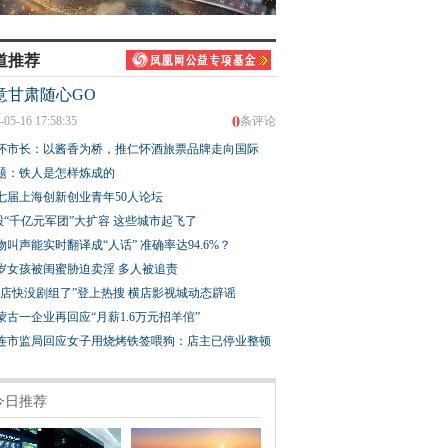
道推荐
意甘肃随心GO
0
-05-16 17:58:35
条评论
怀市长：以酱香为桥，推仁怀酒旅票品牌走向国际
题：铁人是怎样炼成的
七届上海创新创业青年50人论坛
股“千亿元军团”大扩容 这些城市起飞了
物叫声能实时翻译成“人话” 准确率达94.6%？
3岁女孩被闺蜜胁迫卖淫 多人被追责
横店快没剧组了”登上热搜 横店影视城动态辟谣
蒙古一企业再回应“月薪1.6万元招羊倌”
连市监局回应女子用烧烤铁签喂狗：店主已停业整顿
今日推荐