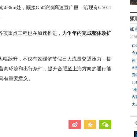
.3km处，顺接G50沪渝高速宣广段，沿现有G5011
。
频
如
，各项重点工程也在加速推进，
力争年内完成整体改扩
2026
仁
专
大幅跃升，不仅有效缓解节假日大流量交通压力，提
第
A
营商环境和出行条件，提升合肥至上海方向的通行能
宠
具有重要意义。
1
“
内
大