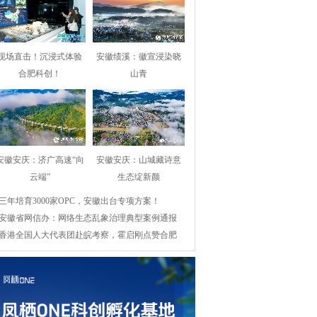
现场直击！沉浸式体验
安徽绩溪：徽宣浸染晓
合肥科创！
山青
安徽安庆：济广高速“向
安徽安庆：山城藏诗意
云端”
生态绽新颜
三年培育3000家OPC，安徽出台专项方案！
安徽省网信办：网络生态乱象治理典型案例通报
香港全国人大代表团赴皖考察，霍启刚点赞合肥