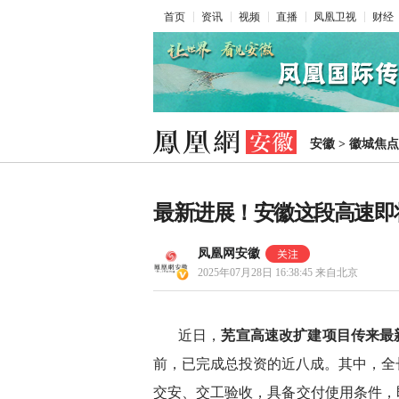
首页
资讯
视频
直播
凤凰卫视
财经
安徽
>
徽城焦点
最新进展！安徽这段高速即
凤凰网安徽
2025年07月28日 16:38:45
来自北京
近日，
芜宣高速改扩建项目传来最
前，已完成总投资的近八成。其中，全
交安、交工验收，具备交付使用条件，