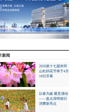
片新闻
2026第十七届井冈
山杜鹃花节将于4月
18日开幕
以春为媒 暖意涌动
——盘点清明假日
消费新亮点