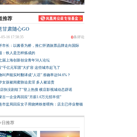
道推荐
意甘肃随心GO
0
-05-16 17:58:35
条评论
怀市长：以酱香为桥，推仁怀酒旅票品牌走向国际
题：铁人是怎样炼成的
七届上海创新创业青年50人论坛
股“千亿元军团”大扩容 这些城市起飞了
物叫声能实时翻译成“人话” 准确率达94.6%？
3岁女孩被闺蜜胁迫卖淫 多人被追责
横店快没剧组了”登上热搜 横店影视城动态辟谣
蒙古一企业再回应“月薪1.6万元招羊倌”
连市监局回应女子用烧烤铁签喂狗：店主已停业整顿
今日推荐