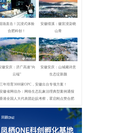
现场直击！沉浸式体验
安徽绩溪：徽宣浸染晓
合肥科创！
山青
安徽安庆：济广高速“向
安徽安庆：山城藏诗意
云端”
生态绽新颜
三年培育3000家OPC，安徽出台专项方案！
安徽省网信办：网络生态乱象治理典型案例通报
香港全国人大代表团赴皖考察，霍启刚点赞合肥