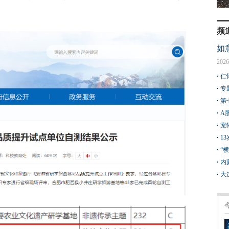
频
如
2026
仁
专
第
A
宠
1
“
内
大