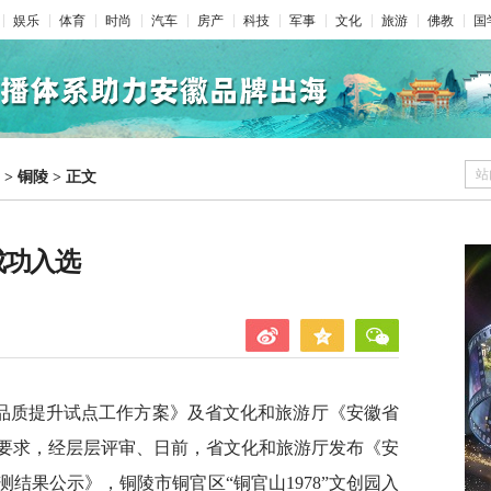
娱乐
体育
时尚
汽车
房产
科技
军事
文化
旅游
佛教
国
站
>
铜陵
>
正文
成功入选
品质提升试点工作方案》及省文化和旅游厅《安徽省
要求，经层层评审、日前，省文化和旅游厅发布《安
结果公示》，铜陵市铜官区“铜官山1978”文创园入