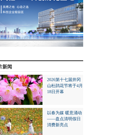
片新闻
2026第十七届井冈
山杜鹃花节将于4月
18日开幕
以春为媒 暖意涌动
——盘点清明假日
消费新亮点