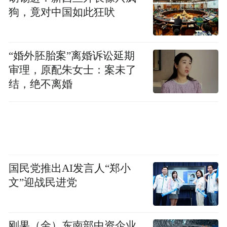
狗，竟对中国如此狂吠
“婚外胚胎案”离婚诉讼延期
审理，原配朱女士：案未了
结，绝不离婚
国民党推出AI发言人“郑小
文”迎战民进党
刚果（金）东南部中资企业