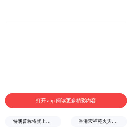
打开 app 阅读更多精彩内容
特朗普称将就上诉法院涉白宫宴会厅项目裁决提起上诉
香港宏福苑火灾跨部门调查最终报告：大火或由烟头引起