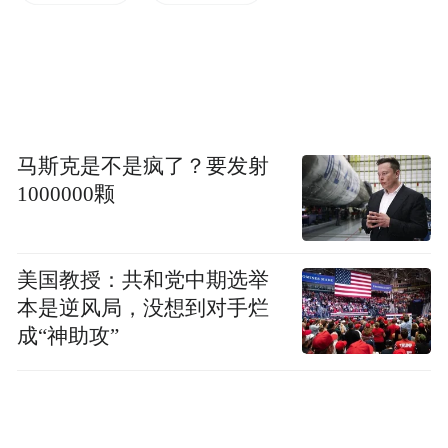
公共服务等支出增长较快，分别增长22%、
19.7%、10%。截至8月末，全市金融机构本
外币存款余额6177.3亿元，增长10.6%；金融
机构本外币贷款余额4499.6亿元，增长
4.1%。
马斯克是不是疯了？要发射
1000000颗
消费价格小幅上涨
1-8月份，安庆市居民消费价格同比上涨
美国教授：共和党中期选举
本是逆风局，没想到对手烂
0.3%。分类别看，食品烟酒价格下降1.2%，
成“神助攻”
衣着价格下降0.1%，居住价格上涨0.1%，生
活用品及服务价格上涨1%，交通和通信价格
下降2%，教育文化和娱乐价格上涨1.8%，医