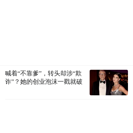
喊着“不靠爹”，转头却涉“欺
诈”？她的创业泡沫一戳就破