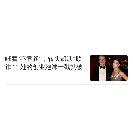
喊着“不靠爹”，转头却涉“欺
诈”？她的创业泡沫一戳就破