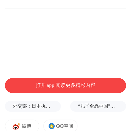
市场消费持续增长
1-8月份，安庆市限额以上消费品零售额增长
7.2%。从商品类别看，限额以上单位中，通
讯器材类商品零售额增长92.2%，家用电器和
音像器材类增长57%，日用品类增长26.6%，
服装鞋帽针纺织品类增长23.8%，家具类增长
14.1%。
打开 app 阅读更多精彩内容
财政金融运行稳健
外交部：日本执政当局应倾听民众呼声，停止在核问题上玩火
“几乎全靠中国”，印度盯上光伏产业链关键一环
1-8月份，安庆市一般公共预算收入141亿
元，增长1.6%。一般公共预算支出380.2亿
元，其中社会保障和就业、交通运输、一般