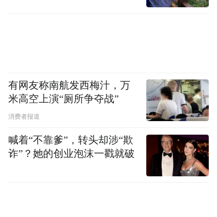
有网友称南航发西梅汁，万
米高空上演“厕所争夺战”
消费者报道
喊着“不靠爹”，转头却涉“欺
诈”？她的创业泡沫一戳就破