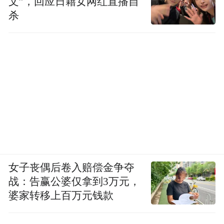
文”，回应日籍女网红直播自
杀
女子丧偶后卷入赔偿金争夺
战：告赢公婆仅拿到3万元，
婆家转移上百万元钱款