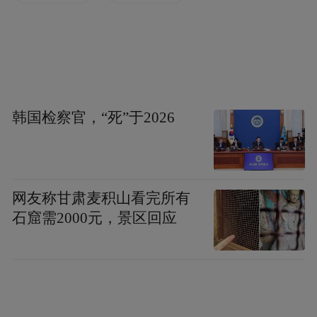
韩国检察官，“死”于2026
网友称甘肃麦积山看完所有
石窟需2000元，景区回应
经阜阳交警核查，男子周某，为吸引眼球使