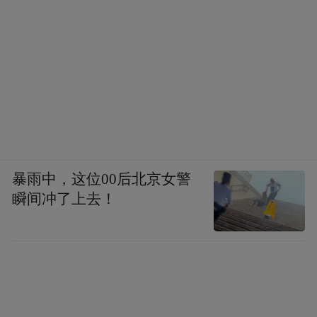
暴雨中，这位00后北京女警
瞬间冲了上去！