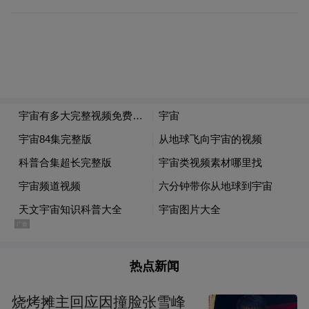
用AI合成了“皖K888888”车牌，并将合成图
片发布在短视频平台。核实情况后，民警对
其进行批评教育，责令其删除相关抖音视
频。
警方介绍，此前网络中虽偶有虚假交通信息
传播，但周某利用AI技术直接生成仿真度较
高的机动车号牌，并以视频形式公开发布的
情况并不多见。与传统的文字类虚假交通信
息相比，AI生成的虚假车牌影像更具视觉迷
惑性 —— 其能精准贴合车辆号牌位置，光
影、字体样式与真实号牌高度相似，若不熟
热点新闻
悉本地新能源号牌的统一编码规则，普通公
烧烤摊主回应因撞脸张雪峰
众很难第一时间辨别真伪。这种 “可视化” 的