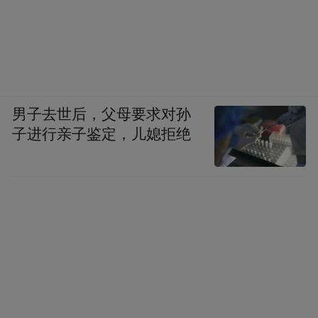
男子去世后，父母要求对孙
子进行亲子鉴定，儿媳拒绝