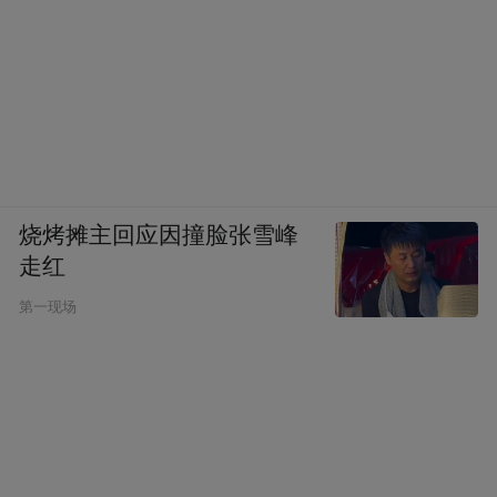
烧烤摊主回应因撞脸张雪峰
走红
第一现场