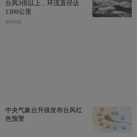
台风3倍以上，环流直径达
1300公里
都市快报
中央气象台升级发布台风红
色预警