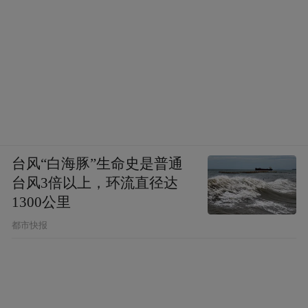
台风“白海豚”生命史是普通
台风3倍以上，环流直径达
1300公里
都市快报