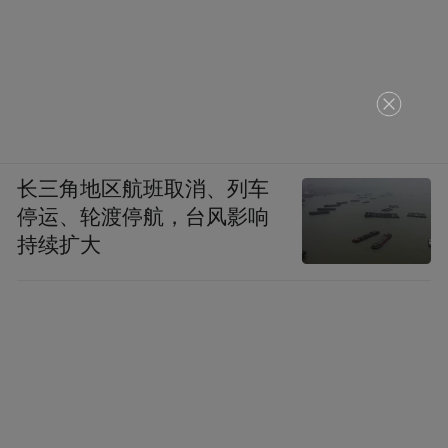
长三角地区航班取消、列车
停运、轮渡停航，台风影响
持续扩大