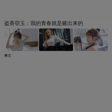
盗香窃玉：我的青春就是赌出来的
爽文