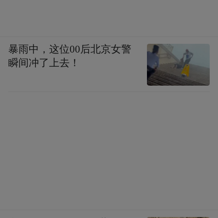
暴雨中，这位00后北京女警
瞬间冲了上去！