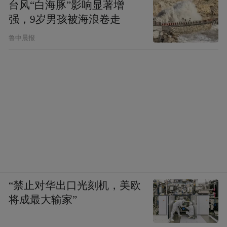
台风“白海豚”影响显著增
强，9岁男孩被海浪卷走
鲁中晨报
“禁止对华出口光刻机，美欧
将成最大输家”