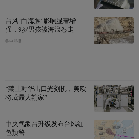
台风“白海豚”影响显著增
强，9岁男孩被海浪卷走
鲁中晨报
“禁止对华出口光刻机，美欧
将成最大输家”
中央气象台升级发布台风红
色预警