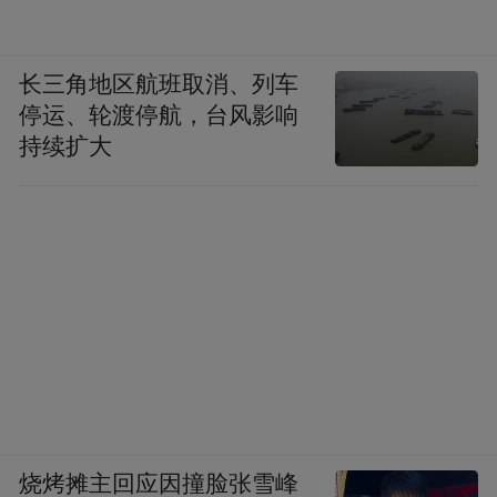
长三角地区航班取消、列车
停运、轮渡停航，台风影响
持续扩大
烧烤摊主回应因撞脸张雪峰