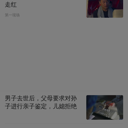
走红
第一现场
男子去世后，父母要求对孙
子进行亲子鉴定，儿媳拒绝