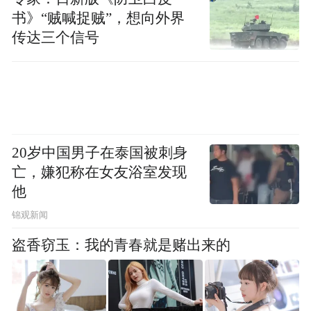
书》“贼喊捉贼”，想向外界
用的原则,优化收费定价机制;加强对米面油菜
传达三个信号
肉蛋奶、地方特色食品、文化娱乐、酒店住
宿等民生消费重点领域的价格管理;不得强制
或者变相强制平台内经营者参与价格促销活
动。平台内经营者不得虚构原价、虚假优惠
折价等误导消费者。
20岁中国男子在泰国被刺身
亡，嫌犯称在女友浴室发现
规范广告宣传活动
他
锦观新闻
网络交易经营者要严格遵守广告法律法规,根
据在广告活动中的不同角色定位,切实履行相
盗香窃玉：我的青春就是赌出来的
应的广告活动主体责任。发布互联网广告应
当真实、合法,坚持正确导向,以健康的表现形