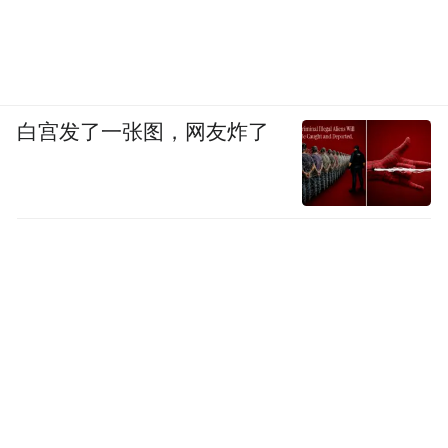
外卖餐饮平台和第三方合作单位要认真贯彻
落实各项政策文件要求,优化平台协议规则,完
善即时配送人员的权益保护条款;科学设置劳
动报酬规则,加强交通安全、食品安全和职业
白宫发了一张图，网友炸了
道德教育培训,不得将“最严算法”作为考核要
求,确保连续接单4小时强制休息20分钟。要
完善平台企业区域管理制度,完善骑手沟通申
诉“绿色通道”,建立健全风险处置机制和设置
风险处置专员。要建立诉求反映渠道,当骑手
发生权益纠纷,强化第三方合作单位的举证责
任,严禁以差评扣款、超时罚款等不合理方式
转嫁经营风险。
及时妥善处理纠纷。