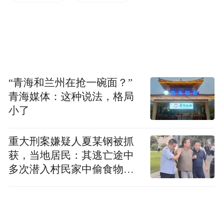
平台经营者要严格落实食品安全各项管理制
度和平台管理责任,积极配合市场监管部门开
展专项行动,严禁平台内经营者销售涉及疾病
预防、治疗功能等非法宣称功能的食品以及
“青海和兰州在抢一碗面？”
声称保健功能的非保健食品;持续加大网络食
青海媒体：这种说法，格局
品抽检监测力度,按规定对不合格食品生产经
小了
营单位开展核查处置等工作。平台经营者和
重大刑案嫌疑人夏某钢被抓
第三方合作单位要健全食品安全管理机构和
获，当地居民：其逃亡途中
配齐相关人员,完善食品安全管理制度并严格
多次潜入村民家中偷食物被
执行,对平台内经营者发布的标识信息建立检
发现
查监控制度并执行到位。
禁止不正当竞争行为