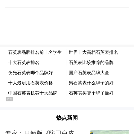
网络交易经营者不得违反《中华人民共和国
反不正当竞争法》《网络反不正当竞争暂行
规定》等规定,实施扰乱市场竞争秩序,损害其
他经营者或者消费者合法权益的不正当竞争
行为。不得通过虚假交易、刷单炒信、虚假
评价等不正当竞争行为提高虚假销量和好评
率。
严格规范价格行为
平台经营者要按照相关法律法规要求,简化并
热点新闻
明确公示收费项目;加强价格自律,优化与服务
相一致的收费标准;遵循公开、公平、诚实信
专家：日新版《防卫白皮