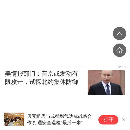
美情报部门：普京或发动有
限攻击，试探北约集体防御
厦门571人培训长护险失能评估
证券公司债
打开
来自全市31家医疗机构 考核通
点抢先看
过率超98%