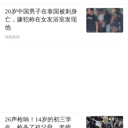
20岁中国男子在泰国被刺身
平台经营者要完善高效、便捷的投诉受理、
亡，嫌犯称在女友浴室发现
处理和反馈机制,畅通消费者投诉举报通道,对
他
消费者的合理诉求不得推诿拖延,及时维护消
锦观新闻
费者合法权益。要严格落实消费者安全保
障、售后“三包”和“七日无理由退货”等相关
规定,不得利用格式条款排除和限制消费者权
利、加重消费者责任,不得违背消费者意愿强
制搭售商品。
来源：安庆之声
“特别声明：以上作品内容(包括在内的视频、图片或音
26声枪响！14岁的初三学
频)为凤凰网旗下自媒体平台“大风号”用户上传并发
生，枪杀了祖父母、老师、