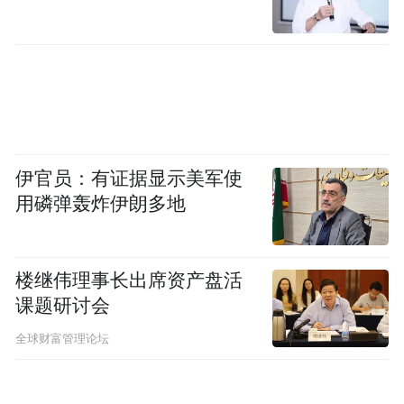
权。
严禁网售禁限售商品
平台经营者要严把商品信息发布关,做好违法
违禁商品核查,及时发现并下架禁限售商品,包
伊官员：有证据显示美军使
括但不限于“涉党、涉政、涉军、涉红”“专
用磷弹轰炸伊朗多地
供”“特供”“内供”酒类等商品、过度包装商
品、非法交易野生动植物及长江水域非法捕
捞渔获物、禁止使用的猎捕工具、使用假冒
楼继伟理事长出席资产盘活
检验检测报告的商品、非法销售塑料制品以
课题研讨会
及各类重大活动相关的“纪念币”“纪念章”等
全球财富管理论坛
违法违规产品,不得利用知名商品引流、虚假
宣传。