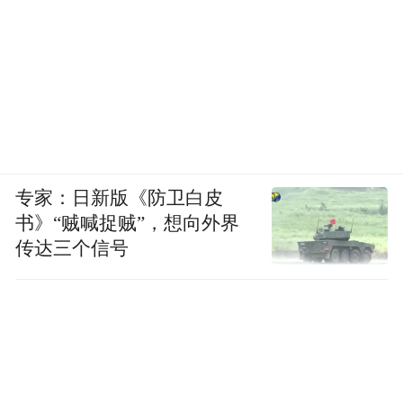
规范开展直播活动
直播电商平台经营者要依法履行平台管理责
任,建立健全直播营销管理规范,加强直播营销
全流程管控和生态管理,维护国家利益和社会
公共利益,遵守商业道德,不得损害其他经营者
专家：日新版《防卫白皮
和消费者的合法权益。直播电商经营主体属
书》“贼喊捉贼”，想向外界
于应当办理市场主体登记的应依法办理市场
传达三个信号
主体登记;从事经营活动,依法需要取得相关行
政许可的,应当依法取得行政许可。
维护即时配送人员权益