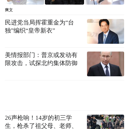
式表达广告内容,符合社会主义精神文明建设
和弘扬中华优秀传统文化的要求。网络交易
爽文
经营者和第三方合作单位如作为广告经营
民进党当局挥霍重金为“台
者、广告发布者,应当建立、健全和实施互联
独”编织“皇帝新衣”
网广告业务的承接登记、审核、档案管理制
度。互联网平台经营者在提供互联网信息服
美情报部门：普京或发动有
务过程中应当采取措施防范、制止违法广
限攻击，试探北约集体防御
告。
严禁销售假冒伪劣商品
平台经营者要加大对平台内经营者销售儿童
和学生用品、燃气器具、电动自行车、消防
26声枪响！14岁的初三学
产品、劳保产品、老年用品、充电宝等重点
生，枪杀了祖父母、老师、