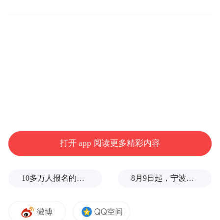
际建立健全合规管理制度,完善合规管理体
系、抓好风险动态管控、强化应急处置和加
强宣传培训,提升平台依法依规经营管理水
平。指导第三方合作单位健全合规管理机制
和内部各类管控机制,督促依法履行主体责
任。应当对平台内经营者及其发布的商品或
者服务信息建立检查监控制度。发现平台内
的商品或者服务信息有违反市场监督管理法
律、法规、规章,损害国家利益和社会公共利
打开 app 阅读更多精彩内容
益,违背公序良俗的,应当依法采取必要的处置
措施并及时公示,保存有关记录,并向平台住所
10多万人报名的考试，成绩全部作废，公平么？
8月9日起，宁波地铁全线暂停运营
地县级以上市场监督管理部门报告。
落实食品安全责任