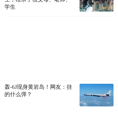
布，本平台仅提供信息存储空间服务。
学生
Notice: The content above (including the videos,
pictures and audios if any) is uploaded and posted
by the user of Dafeng Hao, which is a social media
platform and merely provides information storage
space services.”
轰-6J现身黄岩岛！网友：挂
的什么弹？