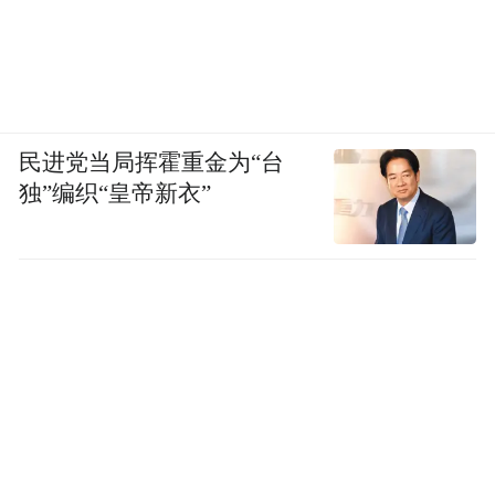
民进党当局挥霍重金为“台
独”编织“皇帝新衣”