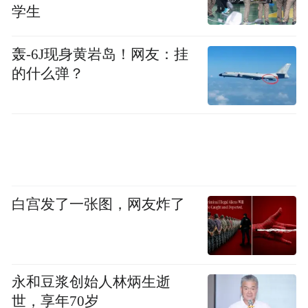
工业产品、侵权假冒伪劣商品、使用假冒的
学生
检验检测报告等行为抽查力度,对抽检到的假
冒伪劣商品及时采取禁限措施,严格实施不合
轰-6J现身黄岩岛！网友：挂
的什么弹？
格后续处置规定。
履行知识产权保护责任
平台经营者要履行知识产权保护义务,对侵犯
知识产权的经营者及时采取删除、屏蔽、断
开链接、终止交易和服务等必要措施。要认
白宫发了一张图，网友炸了
真组织实施《电商平台知识产权保护管理》
国家标准(GB/T39550-2020),依法保护知识产
权权利人合法权益;应建立知识产权保护规则,
永和豆浆创始人林炳生逝
与知识产权权利人加强合作,依法保护知识产
世，享年70岁