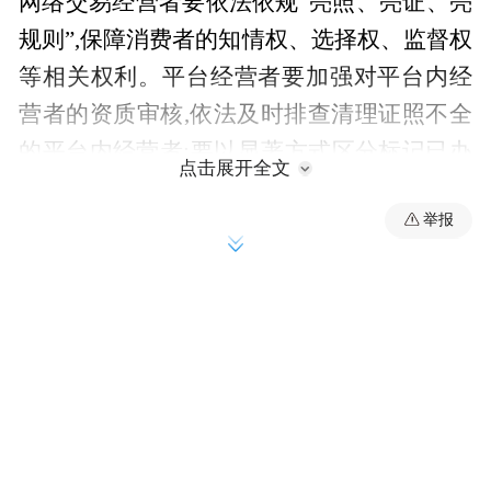
网络交易经营者要依法依规“亮照、亮证、亮
规则”,保障消费者的知情权、选择权、监督权
等相关权利。平台经营者要加强对平台内经
营者的资质审核,依法及时排查清理证照不全
的平台内经营者;要以显著方式区分标记已办
点击展开全文
理市场主体登记的平台内经营者和未办理市
举报
场主体登记的平台内经营者,确保消费者能清
晰辨认;要不断优化平台协议规则,加大对平台
内发布的商品和服务信息的审核,对违法违规
行为及时采取必要处置措施。
健全完善合规管理机制
平台经营者要落实合规管理主体责任,结合实