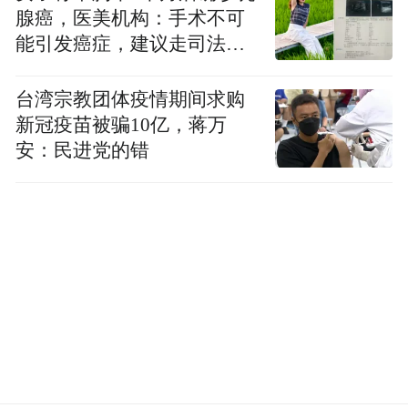
腺癌，医美机构：手术不可
能引发癌症，建议走司法途
来源：安徽省厅固体废物与化学品处
径
台湾宗教团体疫情期间求购
“特别声明：以上作品内容(包括在内的视频、图片或音
新冠疫苗被骗10亿，蒋万
频)为凤凰网旗下自媒体平台“大风号”用户上传并发
安：民进党的错
布，本平台仅提供信息存储空间服务。
Notice: The content above (including the videos,
pictures and audios if any) is uploaded and posted
by the user of Dafeng Hao, which is a social media
platform and merely provides information storage
space services.”