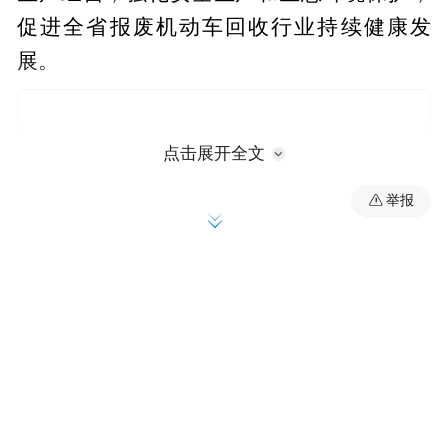
促进全省报废机动车回收行业持续健康发
展。
点击展开全文
举报
二 、重点任务
(一)严厉打击非法回收拆解。
用好《安徽省生
态环境违法行为有奖举报办法》政策工具，