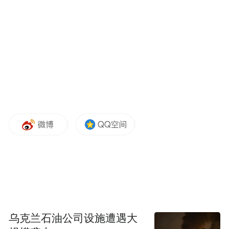
(二)规范资质企业生产经营。
指导督促资质企
业严格遵守报废机动车回收行业法律法规和
标准规范，依法规范报废车辆回收拆解行
为，加强拆解物的现场管理、贮存管理、转
移管理和处置利用管理，落实安全生产和生
态环境保护企业主体责任，保持打击超标排
污、非法处置固体废物等违法违规行为的高
压态势。对发现的资质企业相关违法违规行
为，由市县商务主管部门或相关部门视情节
轻重，依法依规推进整改整治或进行行政处
罚，涉嫌犯罪的，移交公安机关处理；构成
吊销《资质认定书》情节的， 提请省商务厅
乌克兰石油公司设施遭遇大