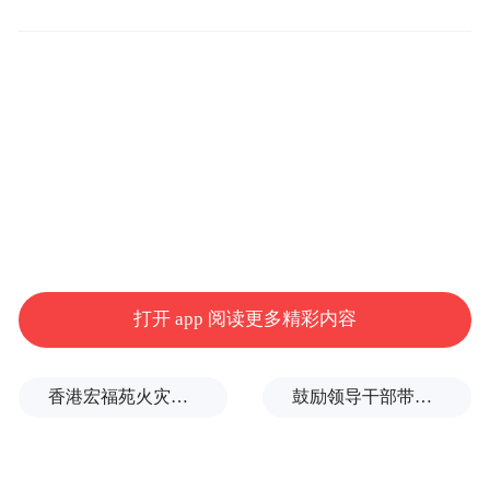
畅通举报渠道，强化社会监督，加强省市县
联动，严厉打击未取得资质擅自从事报废机
动车回收拆解的行为和资质企业超出《报废
机动车回收拆解企业资质认定证书》(以下简
称《资质认定书》)认定的车型范围从事报废
机动车回收拆解、未在资质认定的拆解经营
场地内对回收的报废机动 车进行拆解、在分
支机构从事报废机动车拆解等行为。严格执
打开 app 阅读更多精彩内容
行机动车报废标准规定和车辆安全环保检验
标准要求，依法依规淘汰符合强制报废标准
香港宏福苑火灾跨部门调查最终报告：大火或由烟头引起
鼓励领导干部带头休假之后又撤回文件，到底什么意思嘛？
的老旧汽车。依法查处机动车维修经营者承
修已报废机动车的行为。加大对已达到报废
标准机动车上路行驶违法行为的查处力度。