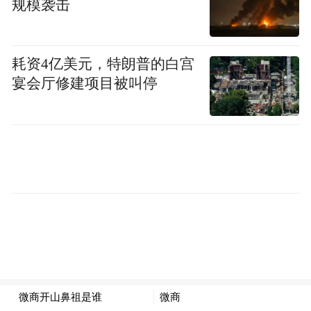
规模袭击
吊销其《资质认定书》；发现资质企业不再
具备《实施细则》第八条规定条件的，责令
企业限期整改，拒不改正或逾期未改正的，
耗资4亿美元，特朗普的白宫
提请省商务厅撤销其《资质认定书》；资质
宴会厅修建项目被叫停
企业停止报废机动车回收拆解业务12个月以
上的，或者注销营业执照的，提请省商务厅
撤销其《资质认定书》。
(三)持续推进资质企业提质升级。
加快《回收
证明》电子版推广应用，深化“汽车以旧换新
一件事”、“车辆报废注销一件事”。引导发展
“互联网+报废车回收”，大力推广上门收车服
务模式。鼓励资质企业开展精细化拆解，发
挥线上交易平台联通产业链作用，扩大报废