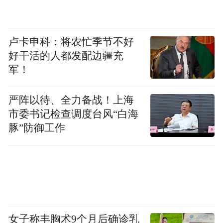
四 、工作要求
各地要充分认识加强报废机动车回收行业监
卢卡申科：将农忙季节不好
管的重要意义，加强部门协作配合，提升协
好干活的人都发配边疆充
军！
同监管能力，形成政企联动、上下联动、共
管共治的局面；要确保报废机动车回收违法
严阵以待、全力备战！上海
线索举报电话畅通，及时搜集、依法处理违
市委书记检查调度台风“白海
法违规信息；要加强对资质企业监督指导，
豚”防御工作
切实规范报废机动车回收行业秩序；要加大
行业法律法规宣传，引导群众依法交售报废
车辆；要加强行业发展引导，对于准备进入
报废车回收行业的主体，讲清行业现状、政
策要求、 投入产出、发展利弊等，引导行业
女子称丰胸术9个月后确诊乳
有序发展。