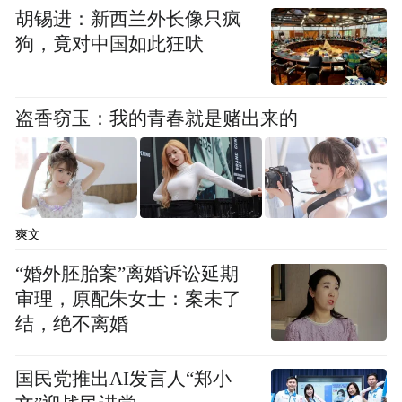
专项整治从2025年9月起至2025年12月。分
胡锡进：新西兰外长像只疯
三个阶段实施。
狗，竟对中国如此狂吠
(一)部署准备阶段。
9月。各地设立举报电
话，开展线索收集；建立工作机制，参照
盗香窃玉：我的青春就是赌出来的
《安徽省商务厅等7部门关于做好报废机动车
回收拆解企业资质认定及行业管理有关工作
的通知》 (皖商建〔2021〕54 号)，明确部门
任务分工；指导资质企业 对照附件内容进行
爽文
自查，制定整改问题清单。省有关单位在各
“婚外胚胎案”离婚诉讼延期
自 职责范围内加强工作指导。
审理，原配朱女士：案未了
结，绝不离婚
(二)排查治理阶段。
10月至11月。持续加大
非法回收拆解行为打击力度，发现一起、查
国民党推出AI发言人“郑小