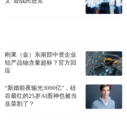
文”迎战民进党
处一起；深入资质企业开展对照 检查，依法
推进发现问题处置，健全问题发现和处理处
置的闭环机制，提升资质企业规范经营、安
全生产和环境保护水平。市县商务主管部门
商务执法职责发生调整的，由同级人民政府
确定的承担相关职责的部门实施。
刚果（金）东南部中资企业
钴产品铀含量超标？官方回
(三)总结提升阶段。
12月底前。各市重点围
应
绕打击非法回收拆解、规范资质企业经营管
理、跨部门长效治理体系建设、支持行业企
“新婚前夜输光3000亿”，硅
谷最红的25岁AI股神也被当
业创新发展等方面工作取得的成效及亮点，
韭菜割了？
存在的困难、不足和问题，全面总结专项治
理工作，要求数据翔实、有典型案例。