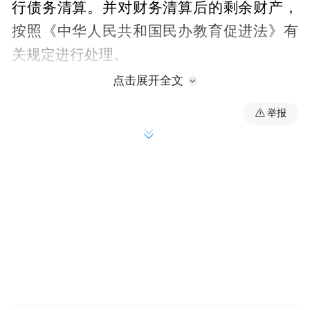
行债务清算。并对财务清算后的剩余财产，
按照《中华人民共和国民办教育促进法》有
关规定进行处理。
点击展开全文
3.办学许可证注销后，不再具备办学资格，
举报
不得再以原注册机构名义从事任何办学活
动，及时办理登记注销等相关手续。
如有异议，请于公告期间向阜南县教育局反
映，电话:0558-6720208。