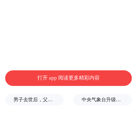
阜南县教育局
2025年10月9日
来源：阜南县教育局
打开 app 阅读更多精彩内容
“特别声明：以上作品内容(包括在内的视频、图片或音
频)为凤凰网旗下自媒体平台“大风号”用户上传并发
布，本平台仅提供信息存储空间服务。
男子去世后，父母要求对孙子进行亲子鉴定，儿媳拒绝
中央气象台升级发布台风红色预警
Notice: The content above (including the videos,
pictures and audios if any) is uploaded and posted
by the user of Dafeng Hao, which is a social media
platform and merely provides information storage
space services.”