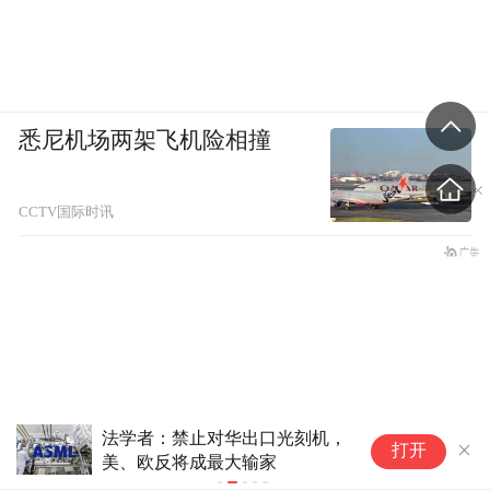
悉尼机场两架飞机险相撞
CCTV国际时讯
美国前总统
尼日尔两辆客车相撞致22死37伤
打开
扩散