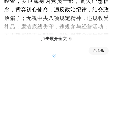
经查，罗世海身为党员干部，丧失理想信
念，背弃初心使命，违反政治纪律，结交政
治骗子；无视中央八项规定精神，违规收受
礼品；廉洁底线失守，违规参与经营活动；
不正确履行工作职责，对医保基金使用监管
点击展开全文
不到位；以权谋私，利用职务上的便利，套
举报
取侵吞公款；为他人在医疗器械与药品采
购、工程款与药品款拨付等方面谋取利益，
非法收受巨额财物。
罗世海严重违反党的政治纪律、中央八项规
定精神、廉洁纪律、工作纪律和生活纪律，
构成严重职务违法并涉嫌贪污、受贿犯罪，
且在党的十八大、十九大乃至二十大后仍不