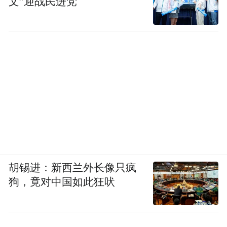
文”迎战民进党
胡锡进：新西兰外长像只疯
狗，竟对中国如此狂吠