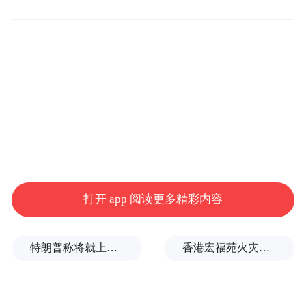
收敛、不收手、不知止，性质严重，影响恶
劣，应予严肃处理。依据《中国共产党纪律
处分条例》《中华人民共和国监察法》《中
华人民共和国公职人员政务处分法》等有关
规定，经叶集区纪委常委会会议研究，决定
给予罗世海开除党籍处分；由叶集区监委给
予其开除公职处分；收缴其违纪违法所得；
将其涉嫌犯罪问题移送检察机关依法审查起
诉，所涉财物一并移送。
打开 app 阅读更多精彩内容
02
特朗普称将就上诉法院涉白宫宴会厅项目裁决提起上诉
香港宏福苑火灾跨部门调查最终报告：大火或由烟头引起