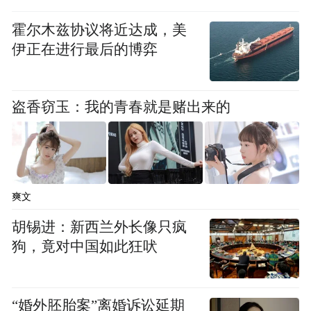
霍尔木兹协议将近达成，美
伊正在进行最后的博弈
盗香窃玉：我的青春就是赌出来的
爽文
胡锡进：新西兰外长像只疯
狗，竟对中国如此狂吠
“婚外胚胎案”离婚诉讼延期