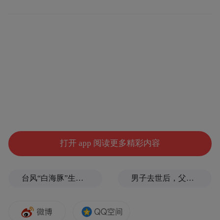
重大项目成为文旅产业发展的强劲引擎。总
投资5.59亿元的武王墩墓展示利用设施建设
项目稳步推进，预计建成后年接待游客量将
突破100万人次。2024年，武王墩墓出土文物
超过1万件（组），入选“中国考古新发现”，
成为淮南鲜明的文化标识。今年初开放的寿
县二十四节气馆，已累计接待游客超18万人
次，创新运用全息投影等科技手段，再现西
汉时期节气研讨场景，成为“科技+文旅”融合
打开 app 阅读更多精彩内容
典范。
台风“白海豚”生命史即将超过15天，是普通台风3倍以上，环流直径达1300公里
男子去世后，父母要求对孙子进行亲子鉴定，儿媳拒绝
业态创新持续释放消费活力。安徽楚文化博
物馆“文博游”、八公山“奇幻夜游”、寿县古
城沉浸式光影秀等新业态备受游客青睐。借