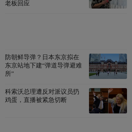
老板回应
防朝鲜导弹？日本东京拟在
东京站地下建“弹道导弹避难
所”
科索沃总理遭反对派议员扔
鸡蛋，直播被紧急切断