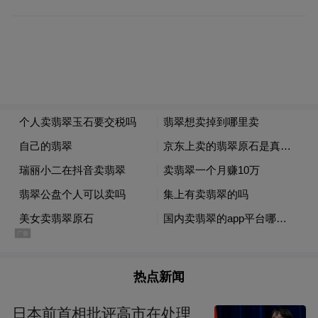
文化服务体系日益完善，建成城市公共文化
空间28个，年开展各类文化活动超万场。
从“一煤独大”到“多业并举”，淮南以文旅融
合为抓手，绘就“楚风汉韵、山水淮南”的转
型新画卷，为推动资源型城市高质量发展提
供了有益探索。
来源：新华网
“特别声明：以上作品内容(包括在内的视频、图片或音
频)为凤凰网旗下自媒体平台“大风号”用户上传并发
布，本平台仅提供信息存储空间服务。
热点新闻
Notice: The content above (including the videos,
pictures and audios if any) is uploaded and posted
日本前首相批评高市在处理