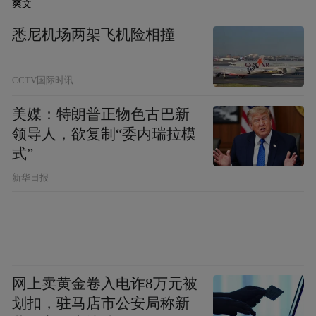
爽文
悉尼机场两架飞机险相撞
CCTV国际时讯
美媒：特朗普正物色古巴新
领导人，欲复制“委内瑞拉模
式”
新华日报
网上卖黄金卷入电诈8万元被
划扣，驻马店市公安局称新