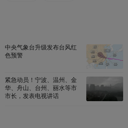
电视剧《六姊妹》热播契机打造的九龙岗历
史文化街区，推出工矿记忆体验区和非遗市
集等，实现“一部剧带火一座城”的传播效
应。
中央气象台升级发布台风红
品牌推广力度不断加大。2025世界旅游小姐
色预警
中国年度冠军总决赛在淮南成功举办，与央
视合作推出的“美在中国璀璨夜”直播节目聚
紧急动员！宁波、温州、金
焦寿县古城墙，“淮南·春申号”旅游专列开通
华、舟山、台州、丽水等市
运行，有效提升了城市知名度和美誉度。
市长，发表电视讲话
服务品质提升成效显著。目前全市A级景区
达37家，星级饭店9家，通过开展服务质量提
升行动，游客满意度稳定在95%以上。公共