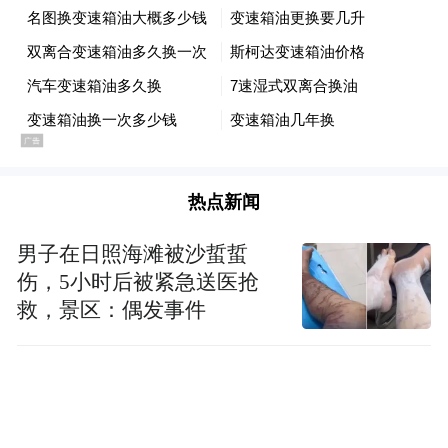
竟忘了拿包就直接离开了
幸好
这装有10万块钱的包裹
被好心人卫大姐捡到了
热点新闻
男子在日照海滩被沙蜇蜇
“太感谢卫大姐和民警同志了！”
伤，5小时后被紧急送医抢
救，景区：偶发事件
当天中午
在核实身份信息后
李先生顺利领回了遗失的现金