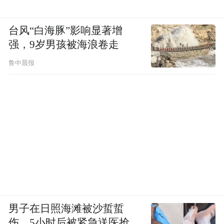
台风“白海豚”影响显著增
强，9岁男孩被海浪卷走
鲁中晨报
男子在日照海滩被沙蜇蜇
伤，5小时后被紧急送医抢