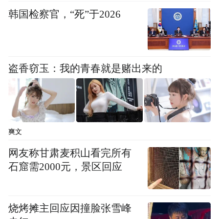
韩国检察官，“死”于2026
激动得连声道谢
从报警到物归原主
盗香窃玉：我的青春就是赌出来的
前后不到一小时
第二天
李先生专程
爽文
网友称甘肃麦积山看完所有
再次来到骆岗派出所
石窟需2000元，景区回应
为民警送上锦旗
烧烤摊主回应因撞脸张雪峰
并一再表示要好好感谢卫大姐