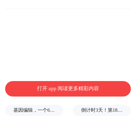
打开一瞧
把卫大姐吓了一跳
包裹里整整齐齐放着
一沓沓现金
全是百元大钞
“失主肯定急坏了！”
打开 app 阅读更多精彩内容
卫大姐没半点犹豫
基因编辑，一个6岁女孩之死
倒计时3天！第18届影响世界华人盛典即将启幕
掏出手机