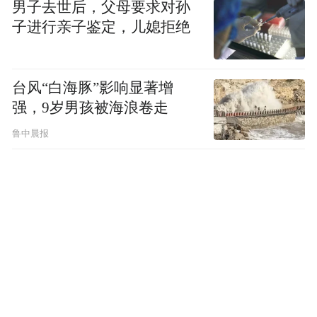
男子去世后，父母要求对孙
子进行亲子鉴定，儿媳拒绝
捡到一分钱，
都要交给警察叔叔。”
台风“白海豚”影响显著增
强，9岁男孩被海浪卷走
卫大姐说
鲁中晨报
做人要将心比心
假如是她自己丢了钱
肯定也急得不得了
以后再遇到这样的事