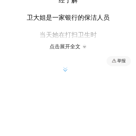
经了解
卫大姐是一家银行的保洁人员
当天她在打扫卫生时
点击展开全文
在银行取款机旁
举报
发现一个不起眼的包裹
“开始还以为是别人不要的垃圾，
但拎起来沉甸甸的，
感觉不对劲。”