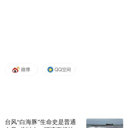
流行性感冒
流行性感冒是由流感病毒引起的急性呼吸道
传染病，主要通过飞沫传播，感染后常见症
状为突起畏寒、高热、头痛、肌痛、乏力
等。
预防措施
1.适时开窗通风，在空气状况良好的情况
下，每天开窗通风2～3次，每次半小时左
右。
台风“白海豚”生命史是普通
2.咳嗽或打喷嚏时，用纸巾或肘部遮住口