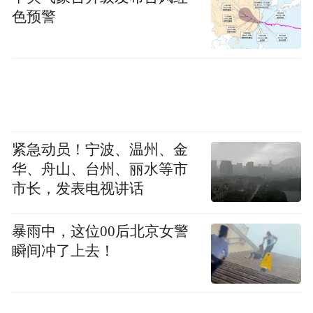
色预警
预防诺如病毒胃肠炎
诺如病毒胃肠炎又称“冬季呕吐病”，由诺如
病毒感染引起，可通过粪口途径传播、接触
传播以及经食物或水传播。感染后常见症状
为腹泻、恶心、呕吐、腹痛等，其中儿童主
紧急动员！宁波、温州、金
华、舟山、台州、丽水等市
要表现为呕吐，成人则以腹泻为主。
市长，发表电视讲话
预防措施
暴雨中，这位00后北京女警
瞬间冲了上去！
1.保持手卫生，饭前便后、触摸公共物品
后，要使用流动水和洗手液或肥皂认真洗
手。