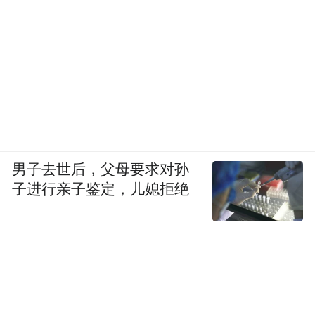
布，本平台仅提供信息存储空间服务。
Notice: The content above (including the videos,
pictures and audios if any) is uploaded and posted
by the user of Dafeng Hao, which is a social media
platform and merely provides information storage
space services.”
男子去世后，父母要求对孙
子进行亲子鉴定，儿媳拒绝