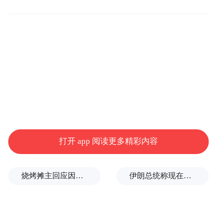
讲究饮食卫生，做到生熟分开。新春佳节亲
友相聚、宴席活动较多，需注意饮食卫生。
处理食材时应做到生熟分开，食物必须烧熟
煮透，杜绝食用变质、不干净的食物，共同
进餐时提倡使用公筷公勺。
关注健康状况，发病后及时就诊。留意自己
和家人的健康状况，一旦出现发热、咳嗽、
咽痛、腹泻等症状，应居家休息，症状加重
打开 app 阅读更多精彩内容
时需及时就医。
烧烤摊主回应因撞脸张雪峰走红
伊朗总统称现在是推动美伊协议最好时机
2
预防呼吸道传染病