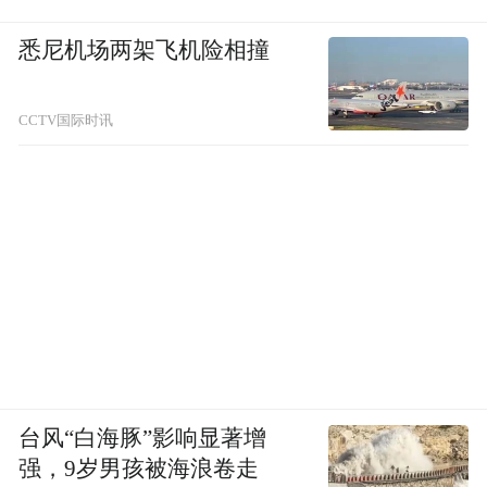
若救治不及时，重度中毒患者死亡率较高。
悉尼机场两架飞机险相撞
预防措施
CCTV国际时讯
1.燃气热水器、灶具必须由专业人员安装，
应安装在通风良好的阳台、厨房等场所；要
定期检查燃气连接管，若发现老化、破损应
立即更换。
2.使用燃气灶具点火前应检查是否漏气，若
灶具连续打火未点燃，需开窗通风，稍后再
进行点火。
台风“白海豚”影响显著增
3.使用燃气或炭火取暖时，要经常开窗通风
强，9岁男孩被海浪卷走
或启用新风系统，以保持室内空气新鲜。不