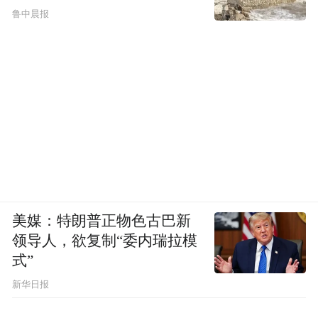
鲁中晨报
要在密闭内空间内吃炭火锅、点炭火盆或围
炉煮茶。切勿在车门车窗紧闭、开空调的汽
车内睡觉。
4.一旦发现家人或他人出现头晕、恶心、乏
力等疑似中毒症状，应立即打开门窗通风，
将中毒者快速转移到空气新鲜、通风良好的
地方，解开其衣领，保持呼吸通畅，并立即
拨打120急救电话。
美媒：特朗普正物色古巴新
领导人，欲复制“委内瑞拉模
来源：安徽疾控
式”
新华日报
“特别声明：以上作品内容(包括在内的视频、图片或音
频)为凤凰网旗下自媒体平台“大风号”用户上传并发