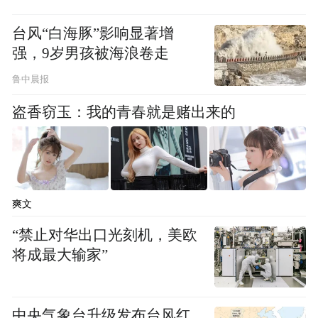
2.不自行宰杀活禽，避免接触、宰杀及加工
病死禽类。在加工禽类等食品时，砧板要做
台风“白海豚”影响显著增
到生熟分开，禽肉和蛋类等要煮熟煮透后方
强，9岁男孩被海浪卷走
可食用。
鲁中晨报
盗香窃玉：我的青春就是赌出来的
3.从事禽类养殖、运输、销售、宰杀等人
员，在接触活禽时应做好个人防护，佩戴好
口罩和手套、穿隔离外套，工作后应彻底清
洗双手。
爽文
4.接触禽类后，尤其是病（死）禽后，如有
“禁止对华出口光刻机，美欧
发热、咳嗽等流感样症状，应及时就医并告
将成最大输家”
知禽类接触史。
3
中央气象台升级发布台风红