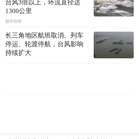
台风3倍以上，环流直径达
鼻。外出回来、接触公共物品后要勤洗手，
1300公里
避免用不干净的手触碰眼、口、鼻。
都市快报
3.尽量避免长时间逗留在人多拥挤的场所。
长三角地区航班取消、列车
停运、轮渡停航，台风影响
搭乘火车、飞机等公共交通工具，或是进入
持续扩大
人员密集、空间封闭的场所时，建议佩戴口
罩。
4.若出现发热、咳嗽等不适，应避免带病参
加聚会或出游，视情况居家休息，必要时及
时就医。
人感染禽流感