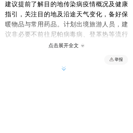
建议提前了解目的地传染病疫情概况及健康
指引，关注目的地及沿途天气变化，备好保
暖物品与常用药品。计划出境旅游人员，建
议非必要不前往尼帕病毒病、登革热等流行
地区，回国后做好自我健康监测，如出现发
点击展开全文
热、头痛、肌肉疼痛等症状，需及时就诊并
举报
告知旅居史。
正确佩戴口罩，加强健康防护。搭乘飞机、
高铁等公共交通工具，或者进入环境密闭、
人员密集的公共场所时，建议规范佩戴口
罩。老年人、孕妇、有慢性基础性疾病的患
者等，应尽量避免前往人群聚集场所。