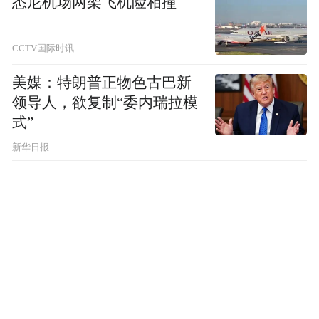
悉尼机场两架飞机险相撞
好个人防护，如佩戴一次性医用口罩、手套
等。
CCTV国际时讯
4
美媒：特朗普正物色古巴新
领导人，欲复制“委内瑞拉模
预防非职业性一氧化碳中毒
式”
新华日报
天气转冷，炭火、燃气等取暖设备使用增
多，非职业性一氧化碳中毒事件也随之进入
高发期。这类中毒多因使用老化或不合格的
燃气热水器，或在通风不良的室内烧炭取暖
引起。一氧化碳被称为“沉默的杀手”，它无
色无味，中毒后常见症状包括头晕、恶心、
四肢无力、面色潮红、多汗、意识模糊等。