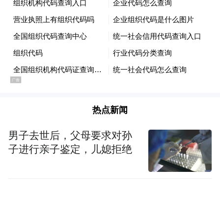
人感染禽流感是由禽流感病毒引起的急性传
染病，主要传播途径包括接触患病禽类及其
污染物、食用未经处理或未烧熟的受感染禽
类产品。患者早期一般表现出流感样症状，
如发热、咳嗽、头痛、气短等，还可能伴随
头痛、肌肉酸痛等，病情严重者可能出现重
症肺炎等并发症。
热点新闻
预防措施
男子去世后，父母要求对孙
子进行亲子鉴定，儿媳拒绝
1.不购买来源不明的禽类产品，应通过正规
渠道购买有检疫证明的冰鲜禽类，尽量不购
买活禽。