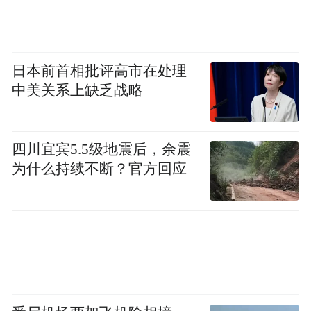
2.喝开水、吃熟食，贝类海鲜（特别是牡
蛎）必须彻底煮熟煮透，水果和蔬菜食用前
日本前首相批评高市在处理
要清洗干净，生熟食材分开处理与存放。
中美关系上缺乏战略
3.托幼机构、学校等集体单位，要加强晨午
检和因病缺勤登记工作，做好环境清洁和消
四川宜宾5.5级地震后，余震
毒工作，定期对公共场所（如学校、幼儿
为什么持续不断？官方回应
园、养老院等）的重点部位（如门把手、楼
梯扶手、水龙头等）进行清洁和消毒。
4.感染诺如病毒者应居家休息，必要时就
医。患者的呕吐物、排泄物污染的环境和物
品需使用含氯消毒剂进行消毒，清理时需做