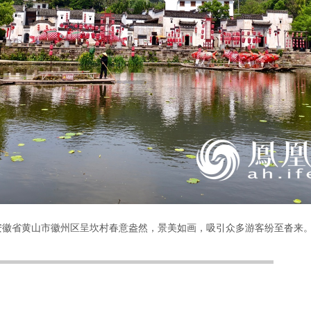
日，安徽省黄山市徽州区呈坎村春意盎然，景美如画，吸引众多游客纷至沓来