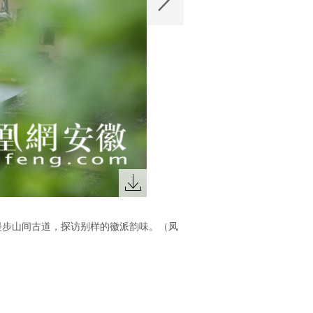
客漫步山间古道，探访别样的徽派韵味。（凤