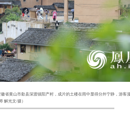
1日，安徽省黄山市歙县深渡镇阳产村，成片的土楼在雨中显得分外宁静，游
 解光文/摄）