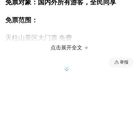
免票对象：国内外所有游客，全民同享
免票范围：
天柱山景区大门票 免费
点击展开全文
山谷流泉文化园门票 免费
举报
不含：景区交通、索道等二次消费项目，需
另行购票
PART 02
预约&入园指南
1.实名预约：
微信、支付宝搜索“天柱山旅游