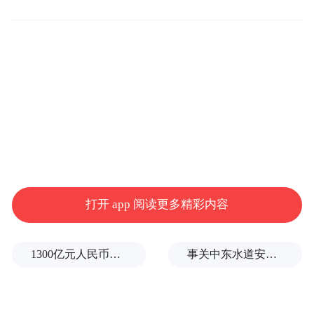
官方平台”小程序，提前完成实名预约
2.刷证入园：
活动当日凭本人实体有效身份
证刷证入园，同步畅玩山谷流泉文化园、天
柱山地质博物馆
PART 03
重要温馨提示
打开 app 阅读更多精彩内容
1.景区景交、索道等二次消费项目，均不纳
入免票权益，需单独购票；
1300亿元人民币，阿根廷：同中国延长5年货币互换协议
事关中东水道安全，沙特、埃及、土耳其、巴基斯坦外长举行会晤
2.所有免票人员需购买5元/人旅游安全保险；