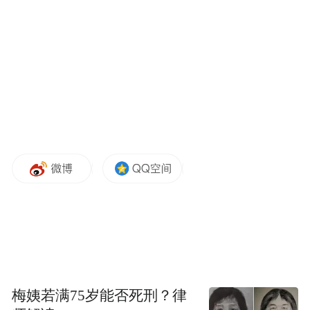
3.本次优惠不可重复叠加享受；若想参与景
区“一次购票，终身免费”活动，请携带实体
身份证另行购买活动专属门票。
来源：安徽天柱山
“特别声明：以上作品内容(包括在内的视频、图片或音
频)为凤凰网旗下自媒体平台“大风号”用户上传并发
布，本平台仅提供信息存储空间服务。
Notice: The content above (including the videos,
pictures and audios if any) is uploaded and posted
by the user of Dafeng Hao, which is a social media
platform and merely provides information storage
space services.”
梅姨若满75岁能否死刑？律