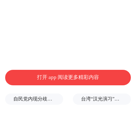
科实践能力与创新能力的高素质应用型工程
技术人才。该专业构建“理论基础－技术应用
－交叉融合”三级课程体系，覆盖空气动力
学、飞行器控制技术、智能感知与信息融合
等核心内容；依托合肥智能无人机系统研究
院、中科翔宇等十余家企业共建产教融合基
地，打造“项目驱动+沉浸式实践”的特色培养
打开 app 阅读更多精彩内容
模式，学生可深度参与无人机装配调试、飞
控系统开发等真实项目实训。
自民党内现分歧，不少对华友好议员疏远高市内阁
台湾“汉光演习”在淡水河口设防，声称怕台北被突袭
此次2个工科类新增本科专业的获批，是安徽
新华学院主动对接区域新质生产力发展需
求、优化工科专业集群布局的重要成果。下