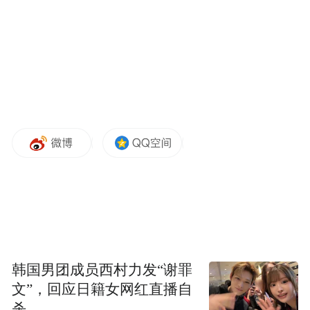
一步，学校将紧扣安徽省“1188”现代化产业
体系建设部署，精准对接智能制造、低空经
济等重点领域的人才培养需求，严格落实本
科专业建设标准，整合优质师资、实验实训
与校企合作资源，加快完善新专业人才培养
方案，深化产教融合协同育人模式，切实提
升新专业建设质量，为安徽省及长三角区域
智能制造、低空经济等战略性新兴产业发展
提供坚实的人才支撑。（江海容 翟漱文）
“特别声明：以上作品内容(包括在内的视频、图片或音
频)为凤凰网旗下自媒体平台“大风号”用户上传并发
布，本平台仅提供信息存储空间服务。
韩国男团成员西村力发“谢罪
Notice: The content above (including the videos,
文”，回应日籍女网红直播自
pictures and audios if any) is uploaded and posted
杀