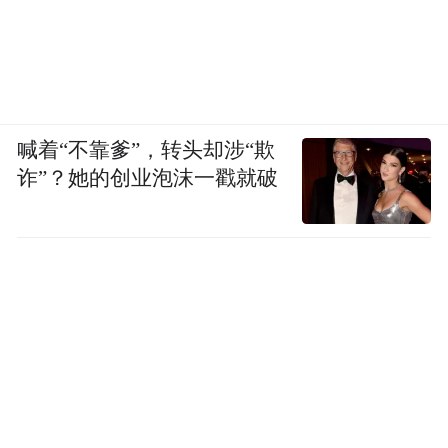
喊着“不靠爹”，转头却涉“欺
诈”？她的创业泡沫一戳就破