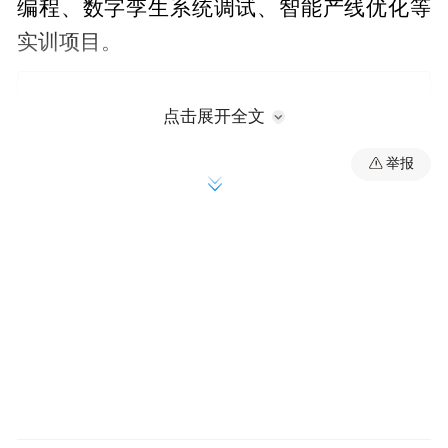
编程、数字孪生系统调试、智能产线优化等
实训项目。
点击展开全文
举报
智能飞行器技术专业紧扣国家低空经济战略
性新兴产业发展需求，立足安徽、面向长三
角区域低空经济产业布局，培养掌握智能飞
行器设计、控制与应用核心理论，具备跨学