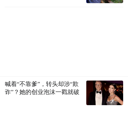
喊着“不靠爹”，转头却涉“欺
诈”？她的创业泡沫一戳就破