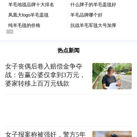
热点新闻
女子丧偶后卷入赔偿金争夺
战：告赢公婆仅拿到3万元，
婆家转移上百万元钱款
女子报案称被强奸，警方5年