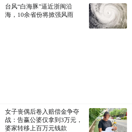
台风“白海豚”逼近浙闽沿
海，10余省份将掀强风雨
女子丧偶后卷入赔偿金争夺
战：告赢公婆仅拿到3万元，
婆家转移上百万元钱款