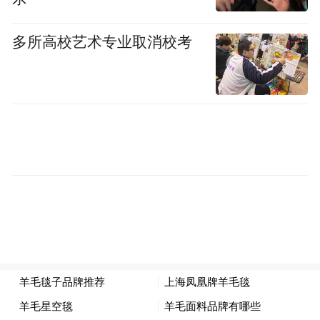
by the user of Dafeng Hao, which is a social media
platform and merely provides information storage
space services.”
多所高校艺术专业取消校考