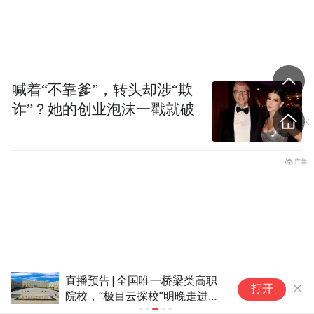
喊着“不靠爹”，转头却涉“欺
诈”？她的创业泡沫一戳就破
直播预告|全国唯一桥梁类高职
极
打开
院校，“极目云探校”明晚走进武
省
汉铁路桥梁职业学院
办