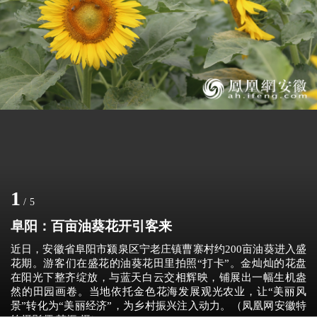
1
/
5
阜阳：百亩油葵花开引客来
近日，安徽省阜阳市颍泉区宁老庄镇曹寨村约200亩油葵进入盛
花期。游客们在盛花的油葵花田里拍照“打卡”。金灿灿的花盘
在阳光下整齐绽放，与蓝天白云交相辉映，铺展出一幅生机盎
然的田园画卷。当地依托金色花海发展观光农业，让“美丽风
景”转化为“美丽经济”，为乡村振兴注入动力。（凤凰网安徽特