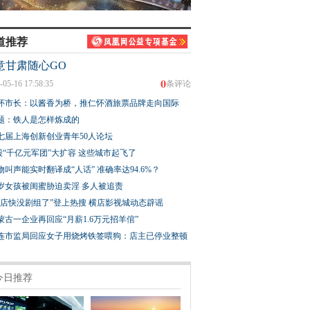
道推荐
意甘肃随心GO
0
-05-16 17:58:35
条评论
怀市长：以酱香为桥，推仁怀酒旅票品牌走向国际
题：铁人是怎样炼成的
七届上海创新创业青年50人论坛
股“千亿元军团”大扩容 这些城市起飞了
物叫声能实时翻译成“人话” 准确率达94.6%？
3岁女孩被闺蜜胁迫卖淫 多人被追责
横店快没剧组了”登上热搜 横店影视城动态辟谣
蒙古一企业再回应“月薪1.6万元招羊倌”
连市监局回应女子用烧烤铁签喂狗：店主已停业整顿
今日推荐