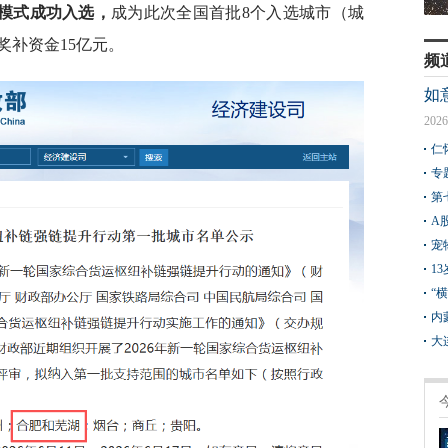
模式成功入选，
成为此次全国首批8个入选城市（城
奖补资金15亿元。
频
如
2026
仁
专
第
A
宠
1
“
内
大