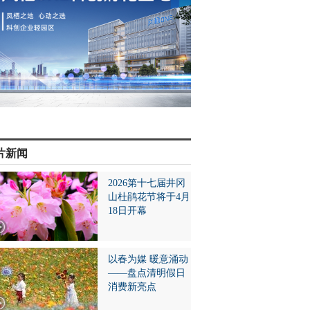
片新闻
2026第十七届井冈
山杜鹃花节将于4月
18日开幕
以春为媒 暖意涌动
——盘点清明假日
消费新亮点