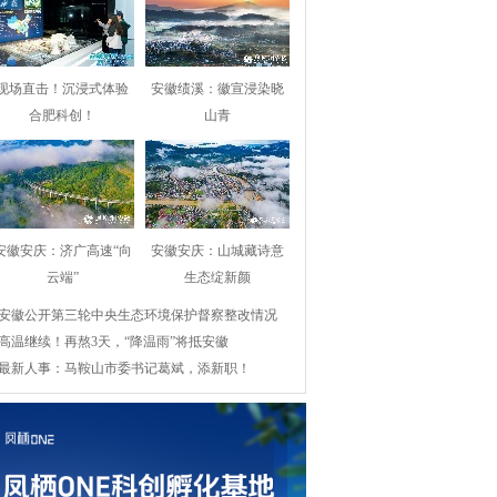
现场直击！沉浸式体验
安徽绩溪：徽宣浸染晓
合肥科创！
山青
安徽安庆：济广高速“向
安徽安庆：山城藏诗意
云端”
生态绽新颜
安徽公开第三轮中央生态环境保护督察整改情况
高温继续！再熬3天，“降温雨”将抵安徽
最新人事：马鞍山市委书记葛斌，添新职！