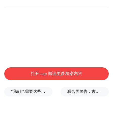
交通短板，对带动沿线产业集聚、赋能区域
经济社会高质量发展具有重要的支撑作用。
打开 app 阅读更多精彩内容
来源：滁州市交通运输局网站
“我们也需要这些导弹啊”，特朗普公开拒绝泽连斯基！
联合国警告：古巴或变成沉默的加沙
“特别声明：以上作品内容(包括在内的视频、图片或音
频)为凤凰网旗下自媒体平台“大风号”用户上传并发