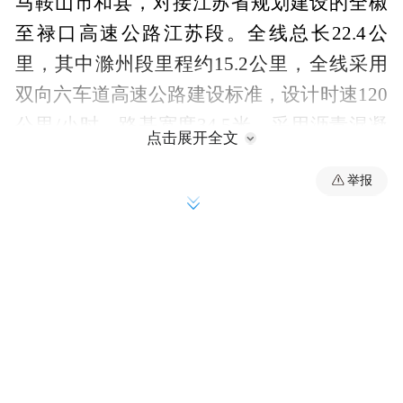
马鞍山市和县，对接江苏省规划建设的全椒
至禄口高速公路江苏段。全线总长22.4公
里，其中滁州段里程约15.2公里，全线采用
双向六车道高速公路建设标准，设计时速120
公里/小时，路基宽度34.5米，采用沥青混凝
点击展开全文
土路面，项目总概算金额48.2亿元。
举报
该项目的实施，是我省深度融入长三角更高
质量一体化发展、落实长江经济带发展战略
的重要举措。项目建成后，将进一步完善皖
苏省际毗邻区域高速公路路网布局，健全全
省综合立体交通网络，强化滁州、马鞍山市
与南京都市圈的互联互通能级。同时，有效
分流区域既有高速通行压力，补齐东部区域