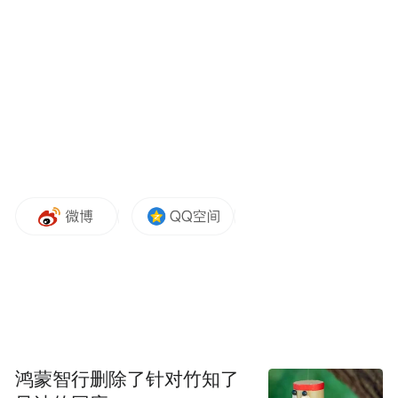
布，本平台仅提供信息存储空间服务。
Notice: The content above (including the videos,
pictures and audios if any) is uploaded and posted
by the user of Dafeng Hao, which is a social media
platform and merely provides information storage
space services.”
鸿蒙智行删除了针对竹知了