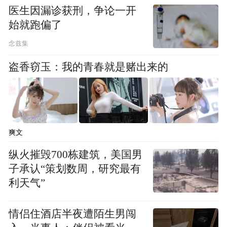
医生因漏诊获刑，争论一开
始就跑偏了
念兹集
盗香窃玉：我的青春就是赌出来的
爽文
纵火摧毁700栋建筑，美国男
子承认“策划数周，研究最有
利天气”
情侣住酒店半夜遭陌生男闯